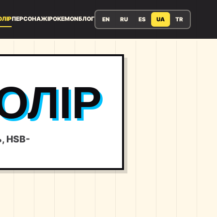
ОЛІР
ПЕРСОНАЖІ
POKEMON
БЛОГ
EN
RU
ES
UA
TR
ОЛІР
ь, HSB-