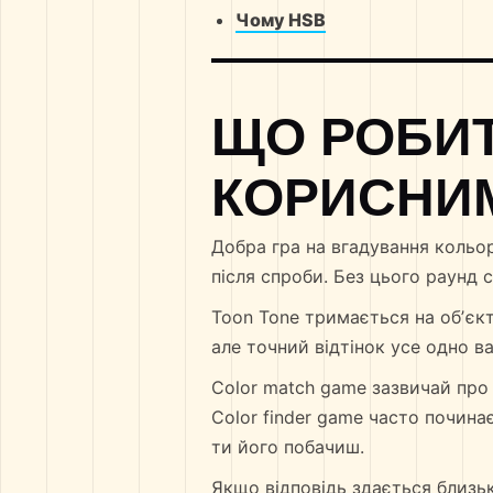
Чому HSB
ЩО РОБИ
КОРИСНИ
Добра гра на вгадування кольор
після спроби. Без цього раунд 
Toon Tone тримається на обʼєкт
але точний відтінок усе одно в
Color match game зазвичай про 
Color finder game часто почина
ти його побачиш.
Якщо відповідь здається близь