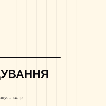
ДУВАННЯ
гадуєш колір