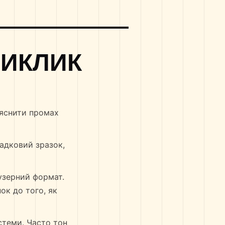
ВИКЛИК
ояснити промах
падковий зразок,
аузерний формат.
ок до того, як
стеми. Часто тон