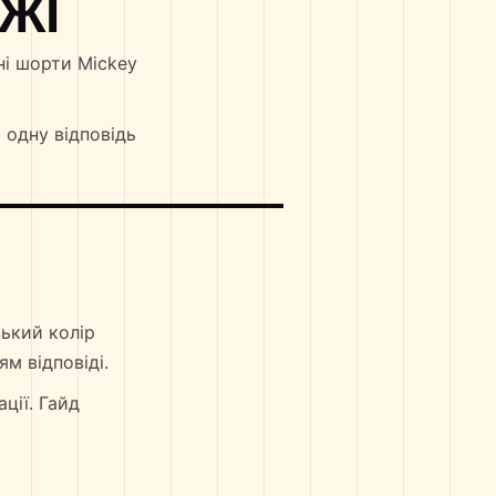
ЖІ
ні шорти Mickey
 одну відповідь
зький колір
м відповіді.
ції. Гайд