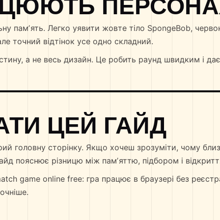
АЦЮЮТЬ ПЕРСОНА
ьну памʼять. Легко уявити жовте тіло SpongeBob, черво
але точний відтінок усе одно складний.
тину, а не весь дизайн. Це робить раунд швидким і дає
АТИ ЦЕЙ ГАЙД
рий головну сторінку. Якщо хочеш зрозуміти, чому бли
йд пояснює різницю між памʼяттю, підбором і відкриття
ch game online free: гра працює в браузері без реєстра
точніше.