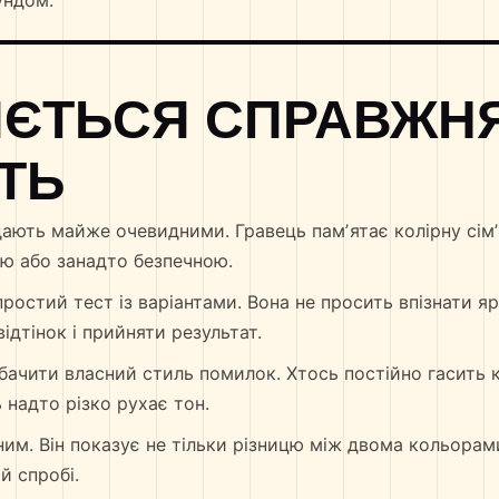
ундом.
ЯЄТЬСЯ СПРАВЖН
ТЬ
дають майже очевидними. Гравець памʼятає колірну сімʼю
ою або занадто безпечною.
ростий тест із варіантами. Вона не просить впізнати яр
дтінок і прийняти результат.
бачити власний стиль помилок. Хтось постійно гасить 
 надто різко рухає тон.
им. Він показує не тільки різницю між двома кольорами,
й спробі.