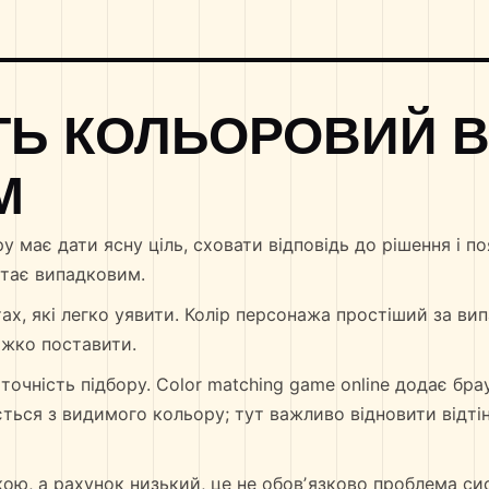
ТЬ КОЛЬОРОВИЙ 
М
у має дати ясну ціль, сховати відповідь до рішення і п
стає випадковим.
ах, які легко уявити. Колір персонажа простіший за ви
ажко поставити.
точність підбору. Color matching game online додає бр
ється з видимого кольору; тут важливо відновити відтін
кою, а рахунок низький, це не обовʼязково проблема си