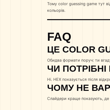
Тому color guessing game тут ві
кольорів.
FAQ
ЦЕ COLOR G
Обидва формати поруч: ти вгад
ЧИ ПОТРІБНІ
Ні. HEX показується після відк
ЧОМУ НЕ ВАР
Слайдери краще показують, де 