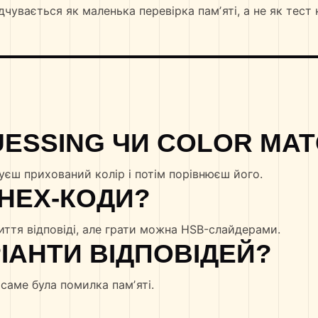
дчувається як маленька перевірка памʼяті, а не як тест 
UESSING ЧИ COLOR MAT
уєш прихований колір і потім порівнюєш його.
 HEX-КОДИ?
риття відповіді, але грати можна HSB-слайдерами.
ІАНТИ ВІДПОВІДЕЙ?
саме була помилка памʼяті.