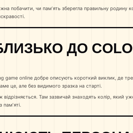
на побачити, чи памʼять зберегла правильну родину к
скравості.
БЛИЗЬКО ДО COL
ing game online добре описують короткий виклик, де тр
саме це, але без видимого зразка на старті.
ж відрізняється. Там зазвичай знаходять колір, який уж
 памʼяті.