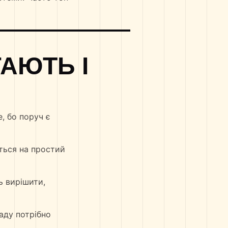
АЮТЬ І
, бо поруч є
ться на простий
ь вирішити,
гаду потрібно