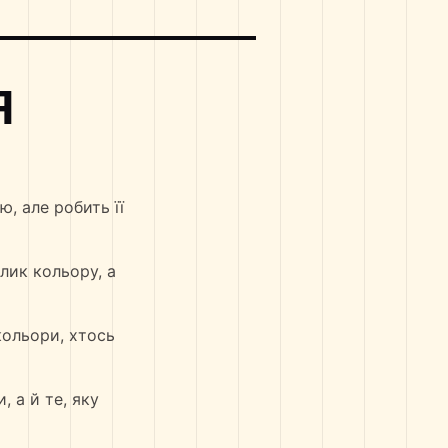
Я
, але робить її
лик кольору, а
кольори, хтось
 а й те, яку