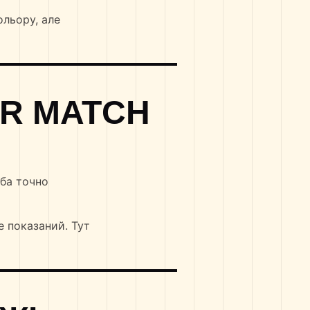
ольору, але
OR MATCH
еба точно
е показаний. Тут