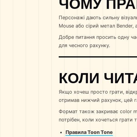
ЧОМУ ПР
Персонажі дають сильну візуал
Mouse або сірий метал Bender, 
Добре питання просить одну час
для чесного рахунку.
КОЛИ ЧИТ
Якщо хочеш просто грати, відк
отримав нижчий рахунок, цей га
Формат також закриває color mat
потрібен, коли хочеться грати 
Правила Toon Tone