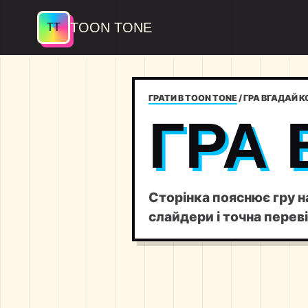
TOON TONE
ГРАТИ В TOON TONE
/
ГРА ВГАДАЙ К
ГРА 
Сторінка пояснює гру н
слайдери і точна переві