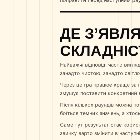
поправити перед наступним ра
ДЕ ЗʼЯВЛ
СКЛАДНІС
Найважчі відповіді часто вигля
занадто чистою, занадто світл
Через це гра працює краще за п
змушує поставити конкретний ві
Після кількох раундів можна по
боїться темних значень, а хтось
Саме тут результат стає корисн
звичку варто змінити в наступні