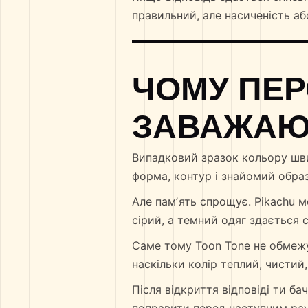
правильний, але насиченість аб
ЧОМУ ПЕР
ЗАВАЖАЮ
Випадковий зразок кольору шви
форма, контур і знайомий образ
Але памʼять спрощує. Pikachu 
сірий, а темний одяг здається св
Саме тому Toon Tone не обмежу
наскільки колір теплий, чистий,
Після відкриття відповіді ти б