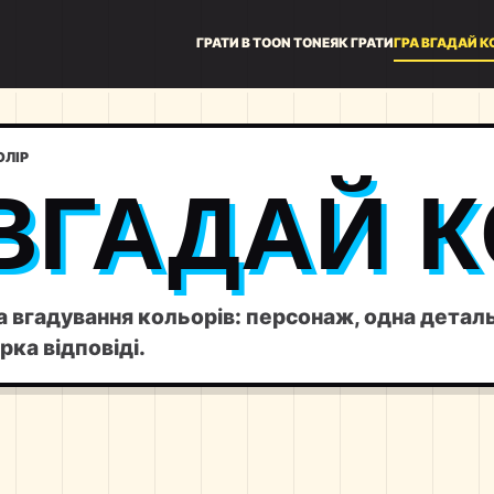
ГРАТИ В TOON TONE
ЯК ГРАТИ
ГРА ВГАДАЙ К
ОЛІР
ВГАДАЙ К
а вгадування кольорів: персонаж, одна детал
рка відповіді.