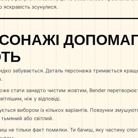
о яскравість зсунулися.
СОНАЖІ ДОПОМАГ
ТЬ
дко забувається. Деталь персонажа тримається краще
.
може стати занадто чистим жовтим, Bender перетворює
ітлішим, ніж у відповіді.
ється вибором із кількох варіантів. Повзунки змушуют
 тьмяний або світлий.
ачиш не тільки факт помилки. Ти бачиш, яку частину спо