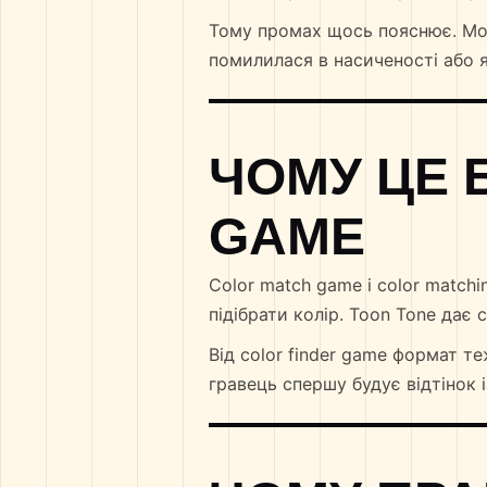
Тому промах щось пояснює. Мож
помилилася в насиченості або я
ЧОМУ ЦЕ 
GAME
Color match game і color match
підібрати колір. Toon Tone дає 
Від color finder game формат те
гравець спершу будує відтінок із