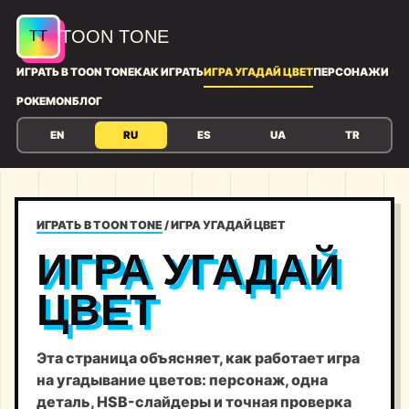
TOON TONE
ИГРАТЬ В TOON TONE
КАК ИГРАТЬ
ИГРА УГАДАЙ ЦВЕТ
ПЕРСОНАЖИ
POKEMON
БЛОГ
EN
RU
ES
UA
TR
ИГРАТЬ В TOON TONE
/
ИГРА УГАДАЙ ЦВЕТ
ИГРА УГАДАЙ
ЦВЕТ
Эта страница объясняет, как работает игра
на угадывание цветов: персонаж, одна
деталь, HSB-слайдеры и точная проверка