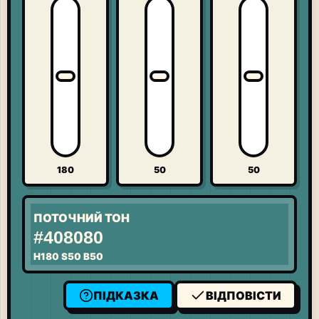
180
50
50
ПОТОЧНИЙ ТОН
#408080
H
180
S
50
B
50
ПІДКАЗКА
ВІДПОВІСТИ