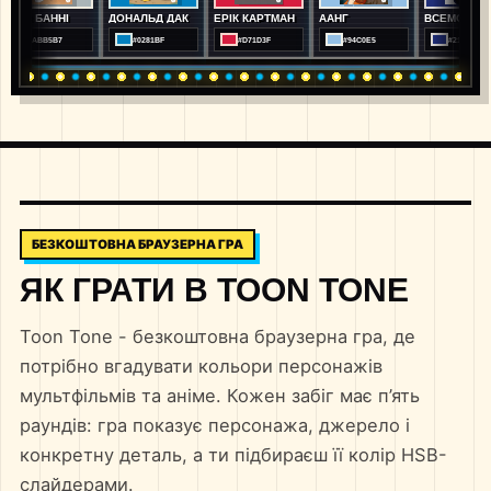
БАННІ
ДОНАЛЬД ДАК
ЕРІК КАРТМАН
ААНГ
ВСЕМОГУТНІЙ
BB5B7
#0281BF
#D71D3F
#94C0E5
#212F78
БЕЗКОШТОВНА БРАУЗЕРНА ГРА
ЯК ГРАТИ В TOON TONE
Toon Tone - безкоштовна браузерна гра, де
потрібно вгадувати кольори персонажів
мультфільмів та аніме. Кожен забіг має п’ять
раундів: гра показує персонажа, джерело і
конкретну деталь, а ти підбираєш її колір HSB-
слайдерами.