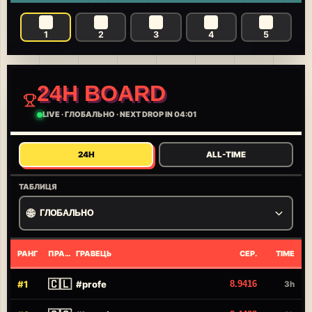
1
2
3
4
5
24H BOARD
LIVE
·
ГЛОБАЛЬНО
·
NEXT DROP IN 04:01
24H
ALL-TIME
ТАБЛИЦЯ
🌐
ГЛОБАЛЬНО
РАНГ
ПРАПОР
ГРАВЕЦЬ
СЕР.
TIME
🇨🇱
#
1
#
profe
8.9416
3h