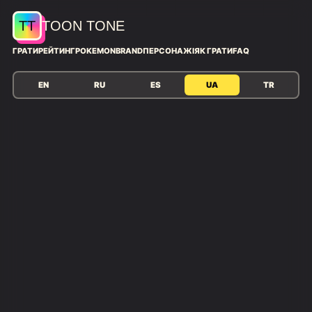
TT
TOON TONE
ГРАТИ
РЕЙТИНГ
POKEMON
BRAND
ПЕРСОНАЖІ
ЯК ГРАТИ
FAQ
EN
RU
ES
UA
TR