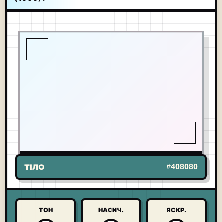
ЖИВИЙ ТОН
-
SPONGEBOB
US
ТІЛО
#408080
ТОН
НАСИЧ.
ЯСКР.