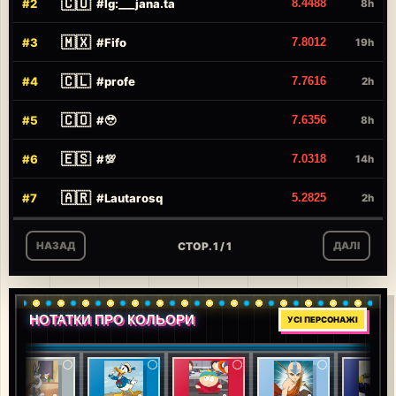
🇨🇴
#
2
#
Ig:___jana.ta
8.4488
8h
🇲🇽
#
3
#
Fifo
7.8012
19h
🇨🇱
#
4
#
profe
7.7616
2h
🇨🇴
#
5
#
🥹
7.6356
8h
🇪🇸
#
6
#
💯
7.0318
14h
🇦🇷
#
7
#
Lautarosq
5.2825
2h
СТОР. 1 / 1
НАЗАД
ДАЛІ
НОТАТКИ ПРО КОЛЬОРИ
УСІ ПЕРСОНАЖІ