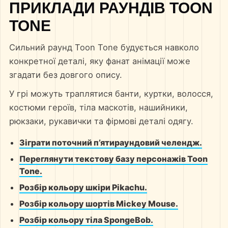
ПРИКЛАДИ РАУНДІВ TOON
TONE
Сильний раунд Toon Tone будується навколо
конкретної деталі, яку фанат анімації може
згадати без довгого опису.
У грі можуть траплятися банти, куртки, волосся,
костюми героїв, тіла маскотів, нашийники,
рюкзаки, рукавички та фірмові деталі одягу.
Зіграти поточний п’ятираундовий челендж.
Переглянути текстову базу персонажів Toon
Tone.
Розбір кольору шкіри Pikachu.
Розбір кольору шортів Mickey Mouse.
Розбір кольору тіла SpongeBob.