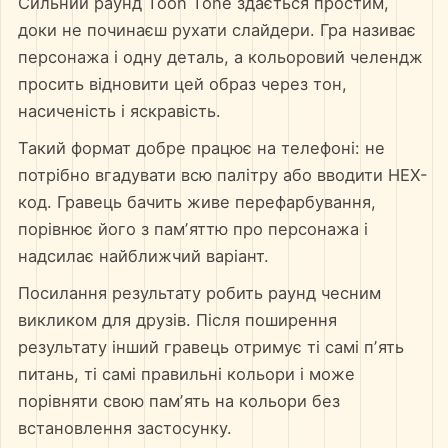
Сильний раунд Toon Tone здається простим,
доки не починаєш рухати слайдери. Гра називає
персонажа і одну деталь, а кольоровий челендж
просить відновити цей образ через тон,
насиченість і яскравість.
Такий формат добре працює на телефоні: не
потрібно вгадувати всю палітру або вводити HEX-
код. Гравець бачить живе перефарбування,
порівнює його з памʼяттю про персонажа і
надсилає найближчий варіант.
Посилання результату робить раунд чесним
викликом для друзів. Після поширення
результату інший гравець отримує ті самі пʼять
питань, ті самі правильні кольори і може
порівняти свою памʼять на кольори без
встановлення застосунку.