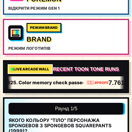
ВІДКРИТИ РЕЖИМ GEN 1
РЕЖИМ BRAND
BRAND
РЕЖИМ ЛОГОТИПІВ
RECENT TOON TONE RUNS
LIVE ARCADE WALL
7.7616
.2825. Color memory check passed.
I s
🇨🇱
1H
#
PROFE
Раунд 1/5
ЯКОГО КОЛЬОРУ "ТІЛО" ПЕРСОНАЖА
SPONGEBOB З SPONGEBOB SQUAREPANTS
(1999)?