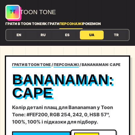
TOON TONE
ГРАТИ В TOON TONE
ЯК ГРАТИ
ПЕРСОНАЖІ
POKEMON
EN
RU
ES
UA
TR
ГРАТИ В TOON TONE
/
ПЕРСОНАЖІ
/
BANANAMAN: CAPE
BANANAMAN:
CAPE
Колір деталі плащ для Bananaman у Toon
Tone: #FEF200, RGB 254, 242, 0, HSB 57°,
100%, 100% і підказки для підбору.