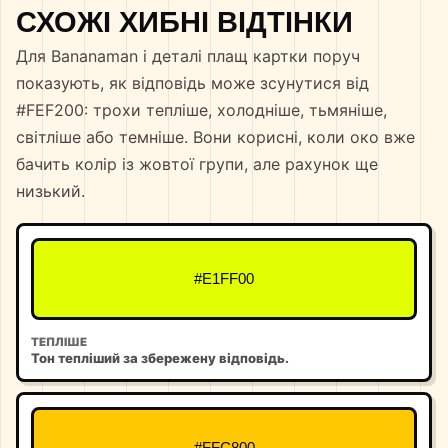
СХОЖІ ХИБНІ ВІДТІНКИ
Для Bananaman і деталі плащ картки поруч
показують, як відповідь може зсунутися від
#FEF200: трохи тепліше, холодніше, тьмяніше,
світліше або темніше. Вони корисні, коли око вже
бачить колір із жовтої групи, але рахунок ще
низький.
#E1FF00
ТЕПЛІШЕ
Тон тепліший за збережену відповідь.