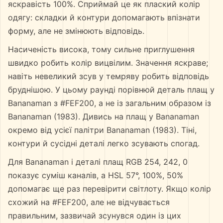
яскравість 100%. Сприймай це як плаский колір
одягу: складки й контури допомагають впізнати
форму, але не змінюють відповідь.
Насиченість висока, тому сильне приглушення
швидко робить колір вицвілим. Значення яскраве;
навіть невеликий зсув у темряву робить відповідь
бруднішою. У цьому раунді порівнюй деталь плащ у
Bananaman з #FEF200, а не із загальним образом із
Bananaman (1983). Дивись на плащ у Bananaman
окремо від усієї палітри Bananaman (1983). Тіні,
контури й сусідні деталі легко зсувають спогад.
Для Bananaman і деталі плащ RGB 254, 242, 0
показує суміш каналів, а HSL 57°, 100%, 50%
допомагає ще раз перевірити світлоту. Якщо колір
схожий на #FEF200, але не відчувається
правильним, зазвичай зсунувся один із цих