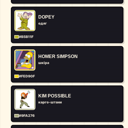
DOPEY
одяг
#B5B11F
HOMER SIMPSON
шкіра
#FED90F
KIM POSSIBLE
карго-штани
#9FA276