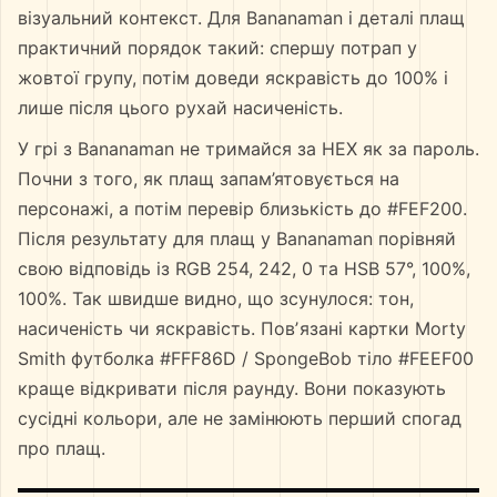
візуальний контекст. Для Bananaman і деталі плащ
практичний порядок такий: спершу потрап у
жовтої групу, потім доведи яскравість до 100% і
лише після цього рухай насиченість.
У грі з Bananaman не тримайся за HEX як за пароль.
Почни з того, як плащ запам’ятовується на
персонажі, а потім перевір близькість до #FEF200.
Після результату для плащ у Bananaman порівняй
свою відповідь із RGB 254, 242, 0 та HSB 57°, 100%,
100%. Так швидше видно, що зсунулося: тон,
насиченість чи яскравість. Повʼязані картки Morty
Smith футболка #FFF86D / SpongeBob тіло #FEEF00
краще відкривати після раунду. Вони показують
сусідні кольори, але не замінюють перший спогад
про плащ.