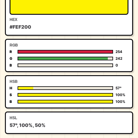
HEX
#FEF200
RGB
R
254
G
242
B
0
HSB
H
57°
S
100%
B
100%
HSL
57°, 100%, 50%