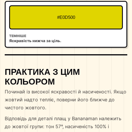
#E0D500
ТЕМНІШЕ
Яскравість нижча за ціль.
ПРАКТИКА З ЦИМ
КОЛЬОРОМ
Починай із високої яскравості й насиченості. Якщо
жовтий надто тепліє, поверни його ближче до
чистого жовтого.
Відповідь для деталі плащ у Bananaman належить
до жовтої групи: тон 57°, насиченість 100% і