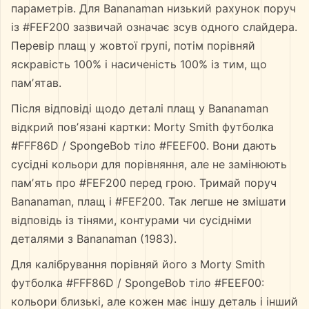
параметрів. Для Bananaman низький рахунок поруч
із #FEF200 зазвичай означає зсув одного слайдера.
Перевір плащ у жовтої групі, потім порівняй
яскравість 100% і насиченість 100% із тим, що
памʼятав.
Після відповіді щодо деталі плащ у Bananaman
відкрий повʼязані картки: Morty Smith футболка
#FFF86D / SpongeBob тіло #FEEF00. Вони дають
сусідні кольори для порівняння, але не замінюють
памʼять про #FEF200 перед грою. Тримай поруч
Bananaman, плащ і #FEF200. Так легше не змішати
відповідь із тінями, контурами чи сусідніми
деталями з Bananaman (1983).
Для калібрування порівняй його з Morty Smith
футболка #FFF86D / SpongeBob тіло #FEEF00:
кольори близькі, але кожен має іншу деталь і інший