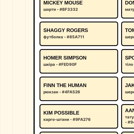
MICKEY MOUSE
DO
шорти - #BF3332
матр
SHAGGY ROGERS
TO
футболка - #85A711
шер
HOMER SIMPSON
SP
шкіра - #FED90F
тіло
FINN THE HUMAN
JA
рюкзак - #4FA526
шер
AA
KIM POSSIBLE
тату
карго-штани - #9FA276
- #