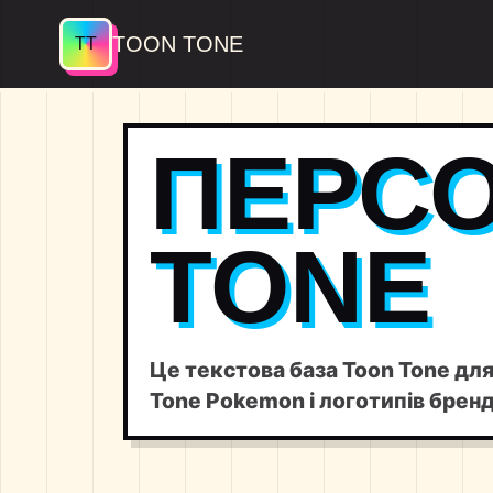
TOON TONE
ПЕРСО
TONE
Це текстова база Toon Tone дл
Tone Pokemon і логотипів бренд