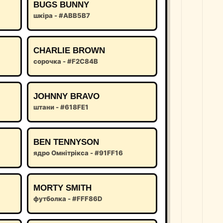
BUGS BUNNY
шкіра - #ABB5B7
CHARLIE BROWN
сорочка - #F2C84B
JOHNNY BRAVO
штани - #618FE1
BEN TENNYSON
ядро Омнітрікса - #91FF16
MORTY SMITH
футболка - #FFF86D