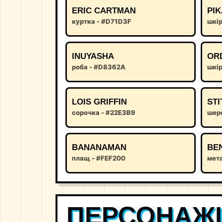
ERIC CARTMAN
PI
куртка - #D71D3F
шкі
INUYASHA
OR
роба - #D8362A
шкір
LOIS GRIFFIN
STI
сорочка - #22E3B9
шер
BANANAMAN
BE
плащ - #FEF200
мет
ПЕРСОНАЖІ