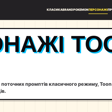
КЛАСИКА
BRAND
POKEMON
ПЕРСОНАЖІ
ПР
НАЖІ TO
я поточних промптів класичного режиму, Toon
ів.