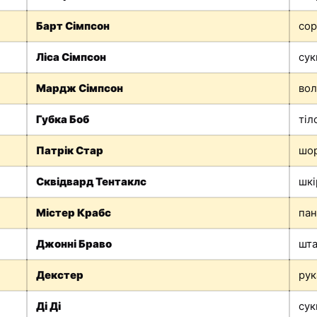
Барт Сімпсон
сор
Ліса Сімпсон
сук
Мардж Сімпсон
вол
Губка Боб
тіл
Патрік Стар
шо
Сквідвард Тентаклс
шкі
Містер Крабс
па
Джонні Браво
шт
Декстер
рук
Ді Ді
сук