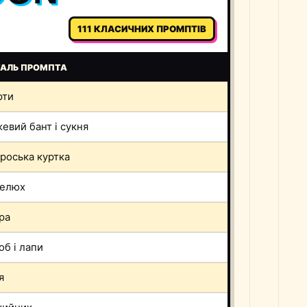
111 КЛАСИЧНИХ ПРОМПТІВ
ТАЛЬ ПРОМПТА
рти
евий бант і сукня
роська куртка
пелюх
ра
об і лапи
я