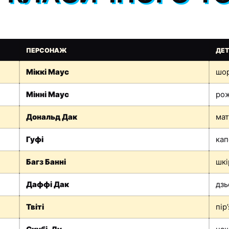
ПЕРСОНАЖ
ДЕ
Міккі Маус
шо
Мінні Маус
рож
Дональд Дак
мат
Гуфі
ка
Багз Банні
шкі
Даффі Дак
дзь
Твіті
пір’