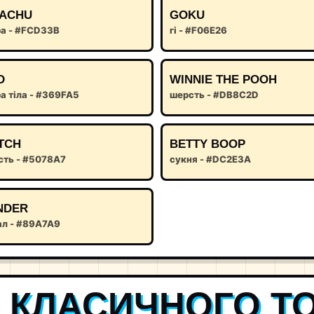
KACHU
GOKU
ра - #FCD33B
гі - #F06E26
D
WINNIE THE POOH
а тіла - #369FA5
шерсть - #DB8C2D
TCH
BETTY BOOP
сть - #5078A7
сукня - #DC2E3A
NDER
ал - #89A7A9
 КЛАСИЧНОГО T