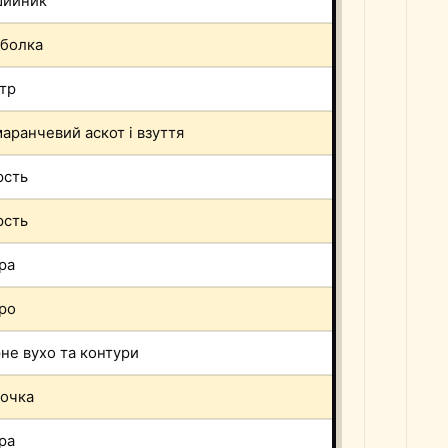
шийник
болка
тр
аранчевий аскот і взуття
рсть
рсть
ра
ро
не вухо та контури
очка
ра