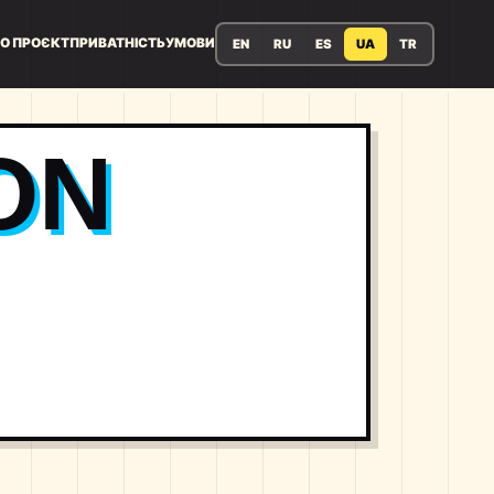
О ПРОЄКТ
ПРИВАТНІСТЬ
УМОВИ
EN
RU
ES
UA
TR
ON