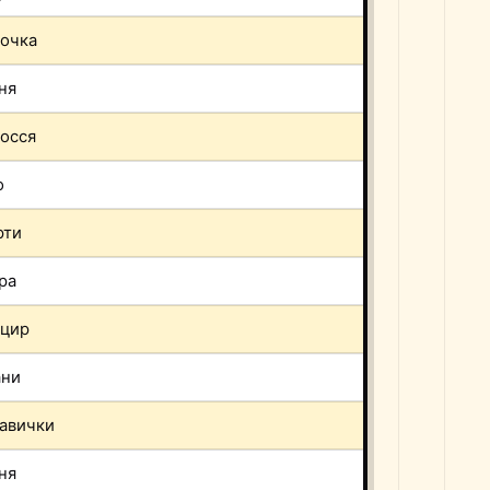
очка
ня
осся
о
рти
ра
нцир
ани
авички
ня