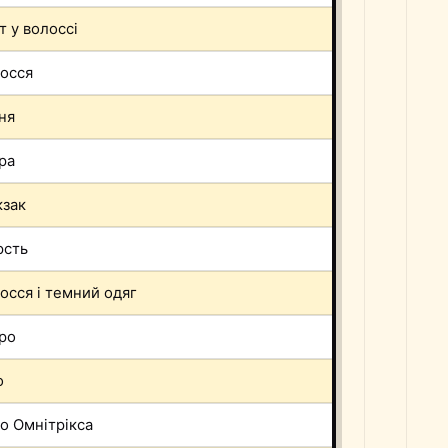
т у волоссі
осся
ня
ра
зак
рсть
осся і темний одяг
ро
о
о Омнітрікса