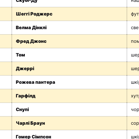
Скубі-Ду
на
Шеггі Роджерс
фут
Велма Дінклі
све
Фред Джонс
пом
Том
ше
Джеррі
ше
Рожева пантера
шкі
Гарфілд
хут
Снупі
чор
Чарлі Браун
сор
Гомер Сімпсон
шкі