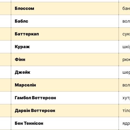
Блоссом
бан
Баблс
вол
Баттеркап
сук
Кураж
шкі
Фінн
рюк
Джейк
ше
Марселін
вол
Гамбол Воттерсон
хут
Дарвін Воттерсон
тіл
Бен Теннісон
ядр