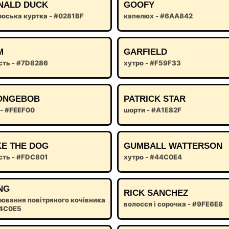
NALD DUCK
GOOFY
оська куртка - #0281BF
капелюх - #6AA842
M
GARFIELD
сть - #7D8286
хутро - #F59F33
ONGEBOB
PATRICK STAR
 - #FEEF00
шорти - #A1E82F
KE THE DOG
GUMBALL WATTERSON
сть - #FDC801
хутро - #44C0E4
NG
RICK SANCHEZ
ювання повітряного кочівника
волосся і сорочка - #9FE6E8
94C0E5