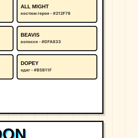
ALL MIGHT
костюм героя - #212F78
BEAVIS
волосся - #DFA833
DOPEY
одяг - #B5B11F
OON