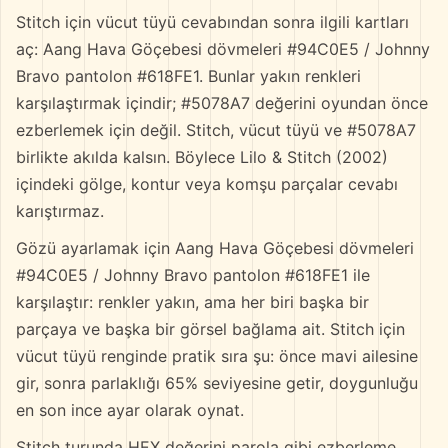
Stitch için vücut tüyü cevabından sonra ilgili kartları
aç: Aang Hava Göçebesi dövmeleri #94C0E5 / Johnny
Bravo pantolon #618FE1. Bunlar yakın renkleri
karşılaştırmak içindir; #5078A7 değerini oyundan önce
ezberlemek için değil. Stitch, vücut tüyü ve #5078A7
birlikte akılda kalsın. Böylece Lilo & Stitch (2002)
içindeki gölge, kontur veya komşu parçalar cevabı
karıştırmaz.
Gözü ayarlamak için Aang Hava Göçebesi dövmeleri
#94C0E5 / Johnny Bravo pantolon #618FE1 ile
karşılaştır: renkler yakın, ama her biri başka bir
parçaya ve başka bir görsel bağlama ait. Stitch için
vücut tüyü renginde pratik sıra şu: önce mavi ailesine
gir, sonra parlaklığı 65% seviyesine getir, doygunluğu
en son ince ayar olarak oynat.
Stitch turunda HEX değerini parola gibi ezberleme.