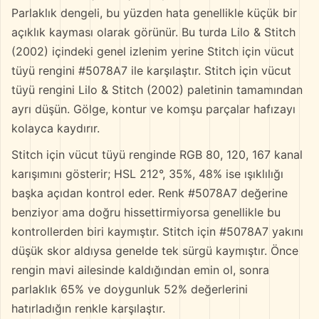
Parlaklık dengeli, bu yüzden hata genellikle küçük bir
açıklık kayması olarak görünür. Bu turda Lilo & Stitch
(2002) içindeki genel izlenim yerine Stitch için vücut
tüyü rengini #5078A7 ile karşılaştır. Stitch için vücut
tüyü rengini Lilo & Stitch (2002) paletinin tamamından
ayrı düşün. Gölge, kontur ve komşu parçalar hafızayı
kolayca kaydırır.
Stitch için vücut tüyü renginde RGB 80, 120, 167 kanal
karışımını gösterir; HSL 212°, 35%, 48% ise ışıklılığı
başka açıdan kontrol eder. Renk #5078A7 değerine
benziyor ama doğru hissettirmiyorsa genellikle bu
kontrollerden biri kaymıştır. Stitch için #5078A7 yakını
düşük skor aldıysa genelde tek sürgü kaymıştır. Önce
rengin mavi ailesinde kaldığından emin ol, sonra
parlaklık 65% ve doygunluk 52% değerlerini
hatırladığın renkle karşılaştır.