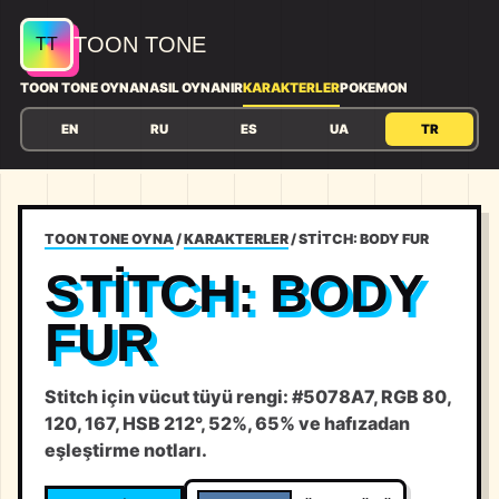
TOON TONE
TOON TONE OYNA
NASIL OYNANIR
KARAKTERLER
POKEMON
EN
RU
ES
UA
TR
TOON TONE OYNA
/
KARAKTERLER
/
STITCH: BODY FUR
STITCH: BODY
FUR
Stitch için vücut tüyü rengi: #5078A7, RGB 80,
120, 167, HSB 212°, 52%, 65% ve hafızadan
eşleştirme notları.