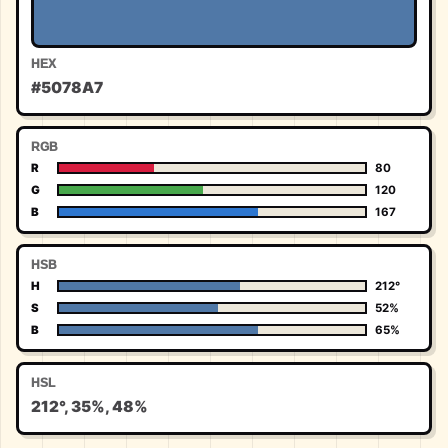
HEX
#5078A7
RGB
R
80
G
120
B
167
HSB
H
212°
S
52%
B
65%
HSL
212°, 35%, 48%