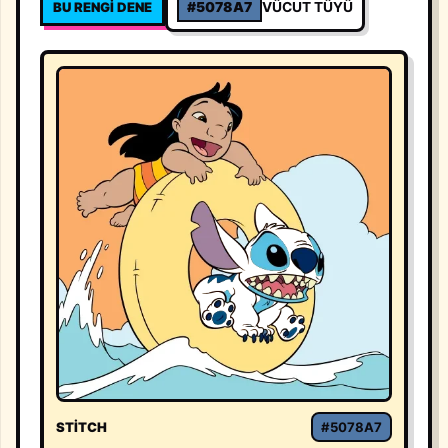
BU RENGI DENE
#5078A7
VÜCUT TÜYÜ
STITCH
#5078A7