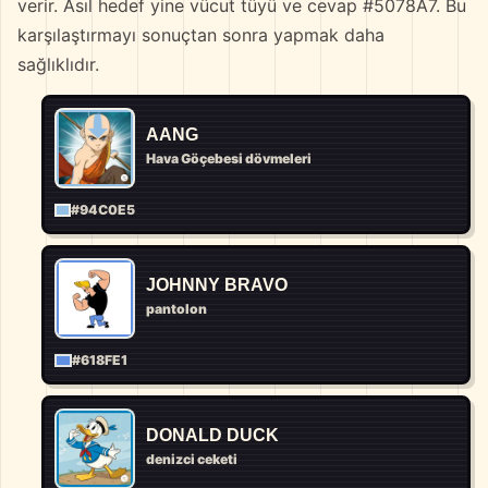
verir. Asıl hedef yine vücut tüyü ve cevap #5078A7. Bu
karşılaştırmayı sonuçtan sonra yapmak daha
sağlıklıdır.
AANG
Hava Göçebesi dövmeleri
#94C0E5
JOHNNY BRAVO
pantolon
#618FE1
DONALD DUCK
denizci ceketi