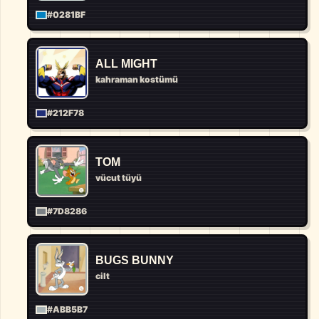
#0281BF
ALL MIGHT
kahraman kostümü
#212F78
TOM
vücut tüyü
#7D8286
BUGS BUNNY
cilt
#ABB5B7