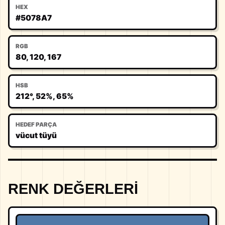
HEX
#5078A7
RGB
80, 120, 167
HSB
212°, 52%, 65%
HEDEF PARÇA
vücut tüyü
RENK DEĞERLERI