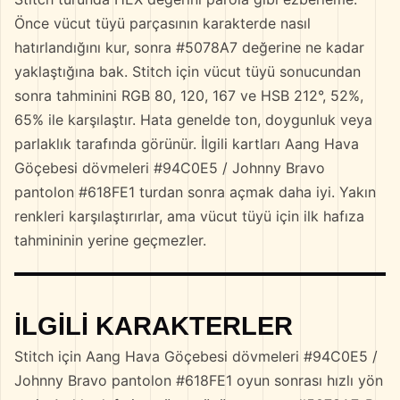
Önce vücut tüyü parçasının karakterde nasıl
hatırlandığını kur, sonra #5078A7 değerine ne kadar
yaklaştığına bak. Stitch için vücut tüyü sonucundan
sonra tahminini RGB 80, 120, 167 ve HSB 212°, 52%,
65% ile karşılaştır. Hata genelde ton, doygunluk veya
parlaklık tarafında görünür. İlgili kartları Aang Hava
Göçebesi dövmeleri #94C0E5 / Johnny Bravo
pantolon #618FE1 turdan sonra açmak daha iyi. Yakın
renkleri karşılaştırırlar, ama vücut tüyü için ilk hafıza
tahmininin yerine geçmezler.
İLGILI KARAKTERLER
Stitch için Aang Hava Göçebesi dövmeleri #94C0E5 /
Johnny Bravo pantolon #618FE1 oyun sonrası hızlı yön