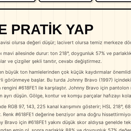
E PRATIK YAP
visi olursa değeri düşür; lacivert olursa temiz merkeze dö
ı mavi ailesinde durur: ton 218°, doygunluk 57% ve parlakl
lar ve çizgiler şekli tanıtır, cevabı değiştirmez.
n büyük ton hamlelerinden çok küçük kaydırmalar önemlidir
irli görünmeye başlar. Bu turda Johnny Bravo (1997) içindeki
rengini #618FE1 ile karşılaştır. Johnny Bravo için pantolon
 ayrı düşün. Gölge, kontur ve komşu parçalar hafızayı kola
de RGB 97, 143, 225 kanal karışımını gösterir; HSL 218°, 6
der. Renk #618FE1 değerine benziyor ama doğru hissettirmiyor
ny Bravo için #618FE1 yakını düşük skor aldıysa genelde tek
ından emin ol, sonra parlaklık 88% ve doygunluk 57% değerle