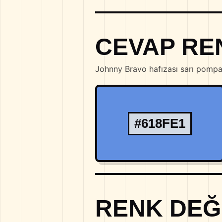
CEVAP RE
Johnny Bravo hafızası sarı pompad
#618FE1
RENK DEĞ