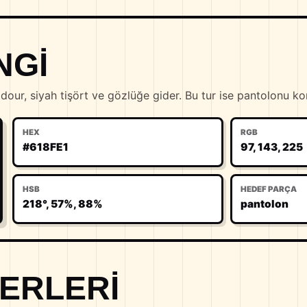
NGI
our, siyah tişört ve gözlüğe gider. Bu tur ise pantolonu kon
HEX
RGB
#618FE1
97, 143, 225
HSB
HEDEF PARÇA
218°, 57%, 88%
pantolon
ERLERI