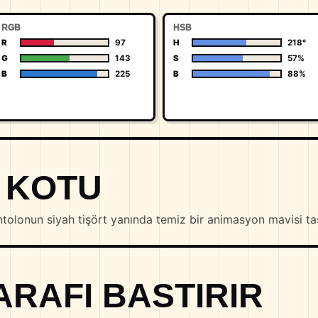
RGB
HSB
R
97
H
218°
G
143
S
57%
B
225
B
88%
M KOTU
olonun siyah tişört yanında temiz bir animasyon mavisi taş
ARAFI BASTIRIR