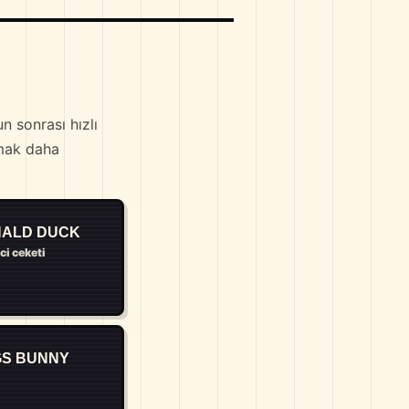
 sonrası hızlı
pmak daha
ALD DUCK
ci ceketi
S BUNNY