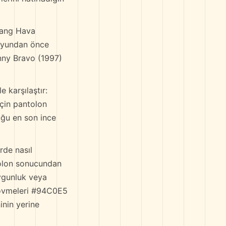
 Aang Hava
 oyundan önce
hnny Bravo (1997)
karşılaştır:
için pantolon
uğu en son ince
rde nasıl
tolon sonucundan
oygunluk veya
 dövmeleri #94C0E5
inin yerine