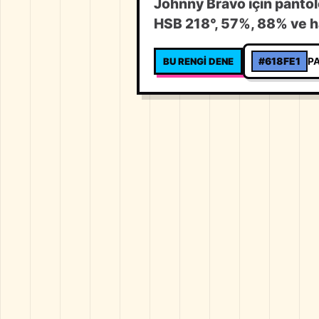
Johnny Bravo için pantol
HSB 218°, 57%, 88% ve ha
BU RENGI DENE
#618FE1
P