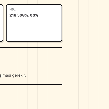
HSL
218°, 68%, 63%
ıması gerekir.