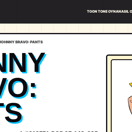
TOON TONE OYNA
NASIL 
JOHNNY BRAVO: PANTS
NNY
VO:
TS