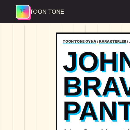
TOON TONE
TOON TONE OYNA
/
KARAKTERLER
/
JOH
BRA
PAN