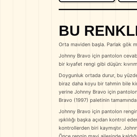
BU RENKL
Orta maviden başla. Parlak gök ma
Johnny Bravo için pantolon cevab
bir kıyafet rengi gibi düşün: kıvrım
Doygunluk ortada durur, bu yüzde
biraz daha koyu bir tahmin bile k
yerine Johnny Bravo için pantolon 
Bravo (1997) paletinin tamamından
Johnny Bravo için pantolon rengin
ışıklılığı başka açıdan kontrol e
kontrollerden biri kaymıştır. John
Önce rengin mavi ailesinde kaldığ