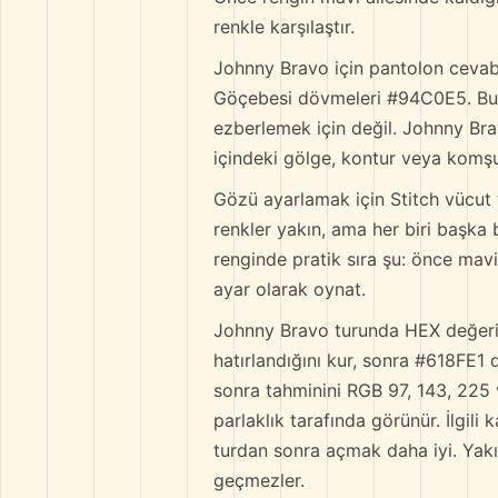
renkle karşılaştır.
Johnny Bravo için pantolon cevabı
Göçebesi dövmeleri #94C0E5. Bunl
ezberlemek için değil. Johnny Bra
içindeki gölge, kontur veya komşu
Gözü ayarlamak için Stitch vücut
renkler yakın, ama her biri başka
renginde pratik sıra şu: önce mavi
ayar olarak oynat.
Johnny Bravo turunda HEX değerin
hatırlandığını kur, sonra #618FE1
sonra tahminini RGB 97, 143, 225 
parlaklık tarafında görünür. İlgi
turdan sonra açmak daha iyi. Yakın 
geçmezler.