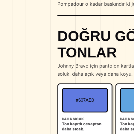
Pompadour o kadar baskındır ki j
DOĞRU GÖ
TONLAR
Johnny Bravo için pantolon kartla
soluk, daha açık veya daha koyu. 
#607AE0
DAHA SICAK
DAHA S
Ton kayıtlı cevaptan
Ton kay
daha sıcak.
daha s