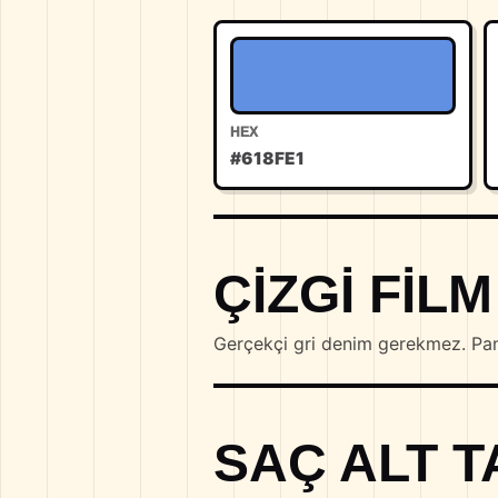
HEX
#618FE1
ÇIZGI FIL
Gerçekçi gri denim gerekmez. Pant
SAÇ ALT T