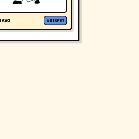
RAVO
#618FE1