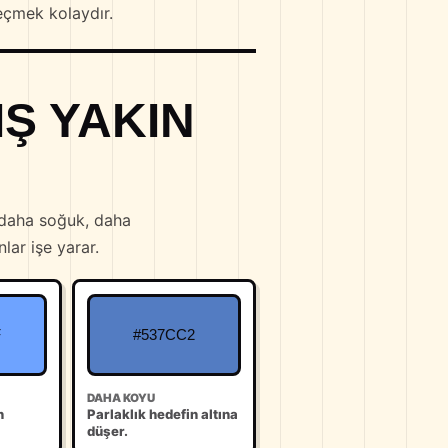
eçmek kolaydır.
Ş YAKIN
, daha soğuk, daha
ar işe yarar.
F
#537CC2
DAHA KOYU
n
Parlaklık hedefin altına
düşer.