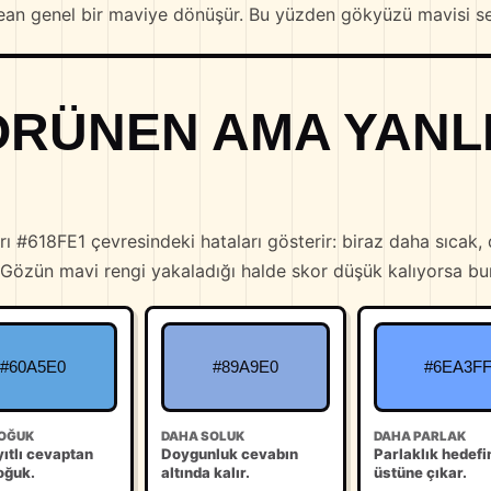
ean genel bir maviye dönüşür. Bu yüzden gökyüzü mavisi s
RÜNEN AMA YANLI
rı #618FE1 çevresindeki hataları gösterir: biraz daha sıcak
Gözün mavi rengi yakaladığı halde skor düşük kalıyorsa bunl
#60A5E0
#89A9E0
#6EA3F
OĞUK
DAHA SOLUK
DAHA PARLAK
ıtlı cevaptan
Doygunluk cevabın
Parlaklık hedefi
oğuk.
altında kalır.
üstüne çıkar.