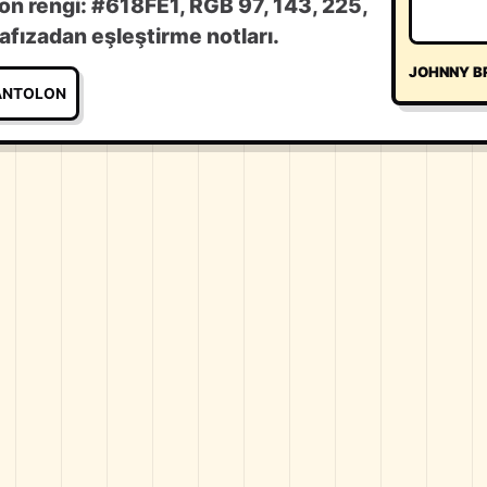
on rengi: #618FE1, RGB 97, 143, 225,
fızadan eşleştirme notları.
JOHNNY B
ANTOLON