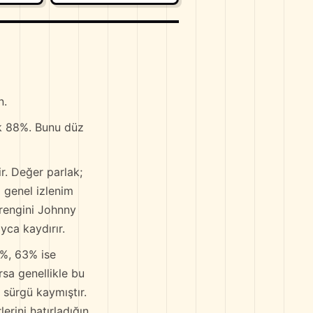
n.
ık 88%. Bunu düz
. Değer parlak;
 genel izlenim
 rengini Johnny
yca kaydırır.
8%, 63% ise
sa genellikle bu
 sürgü kaymıştır.
rini hatırladığın