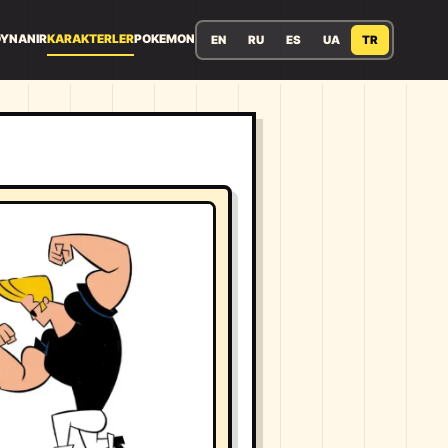
OYNANIR
KARAKTERLER
POKEMON
EN
RU
ES
UA
TR