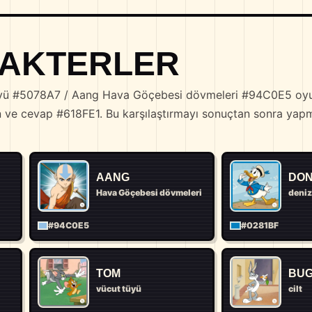
ARAKTERLER
tüyü #5078A7 / Aang Hava Göçebesi dövmeleri #94C0E5 oyun
lon ve cevap #618FE1. Bu karşılaştırmayı sonuçtan sonra ya
AANG
DON
Hava Göçebesi dövmeleri
deniz
#94C0E5
#0281BF
TOM
BUG
vücut tüyü
cilt