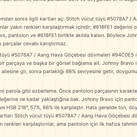
ndan sonra ilgili kartları aç: Stitch vücut tüyü #5078A7 /
ar yakın renkleri karşılaştırmak içindir; #618FE1 değerini
vo, pantolon ve #618FE1 birlikte akılda kalsın. Böylece Jo
 parçalar cevabı karıştırmaz.
 tüyü #5078A7 / Aang Hava Göçebesi dövmeleri #94C0E5 ile 
 bir parçaya ve başka bir görsel bağlama ait. Johnny Bravo 
 ailesine gir, sonra parlaklığı 88% seviyesine getir, doygunl
i parola gibi ezberleme. Önce pantolon parçasının karakte
 değerine ne kadar yaklaştığına bak. Johnny Bravo için pan
ve HSB 218°, 57%, 88% ile karşılaştır. Hata genelde ton, d
li kartları Stitch vücut tüyü #5078A7 / Aang Hava Göçebesi
renkleri karşılaştırırlar, ama pantolon için ilk hafıza tahmin