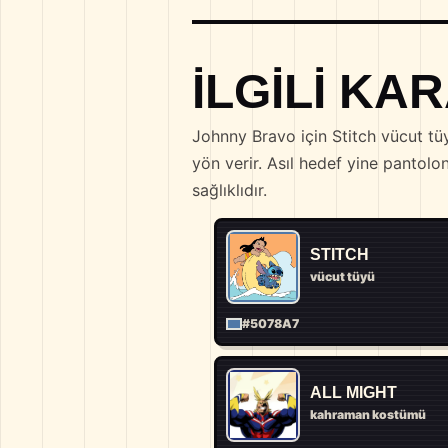
İLGILI K
Johnny Bravo için Stitch vücut 
yön verir. Asıl hedef yine panto
sağlıklıdır.
STITCH
vücut tüyü
#5078A7
ALL MIGHT
kahraman kostümü