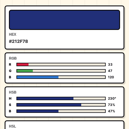
HEX
#212F78
RGB
R
33
G
47
B
120
HSB
H
230°
S
73%
B
47%
HSL