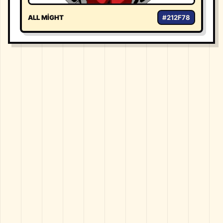
ALL MIGHT
#212F78