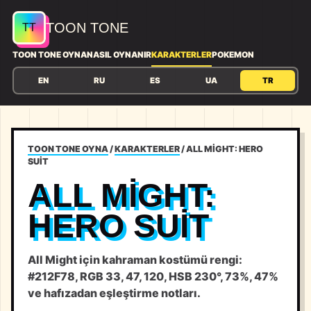
TOON TONE
TOON TONE OYNA
NASIL OYNANIR
KARAKTERLER
POKEMON
EN
RU
ES
UA
TR
TOON TONE OYNA
/
KARAKTERLER
/
ALL MIGHT: HERO
SUIT
ALL MIGHT:
HERO SUIT
All Might için kahraman kostümü rengi:
#212F78, RGB 33, 47, 120, HSB 230°, 73%, 47%
ve hafızadan eşleştirme notları.