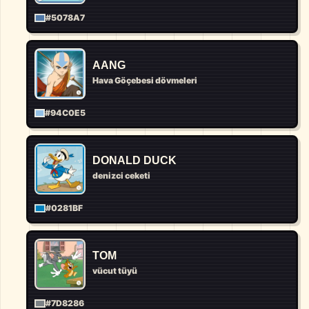
#5078A7
AANG
Hava Göçebesi dövmeleri
#94C0E5
DONALD DUCK
denizci ceketi
#0281BF
TOM
vücut tüyü
#7D8286