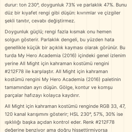
durur: ton 230°, doygunluk 73% ve parlaklık 47%. Bunu
düz bir kıyafet rengi gibi düşün: kıvrımlar ve çizgiler
şekli tanıtır, cevabı değiştirmez.
Doygunluk güçlü; rengi fazla kısmak onu hemen
solgun gösterir. Parlaklık dengeli, bu yüzden hata
genellikle küçük bir açıklık kayması olarak görünür. Bu
turda My Hero Academia (2016) içindeki genel izlenim
yerine All Might için kahraman kostümü rengini
#212F78 ile karşılaştır. All Might için kahraman
kostümü rengini My Hero Academia (2016) paletinin
tamamından ayrı düşün. Gölge, kontur ve komşu
parçalar hafızayı kolayca kaydırır.
All Might için kahraman kostümü renginde RGB 33, 47,
120 kanal karışımını gösterir; HSL 230°, 57%, 30% ise
ışıklılığı başka açıdan kontrol eder. Renk #212F78
değerine benziyor ama doğru hissettirmiyorsa