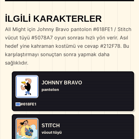
İLGILI KARAKTERLER
All Might için Johnny Bravo pantolon #618FE1 / Stitch
vücut tüyü #5078A7 oyun sonrası hızlı yön verir. Asıl
hedef yine kahraman kostümü ve cevap #212F78. Bu
karşılaştırmayı sonuçtan sonra yapmak daha
sağlıklıdır.
JOHNNY BRAVO
pantolon
#618FE1
STITCH
vücut tüyü