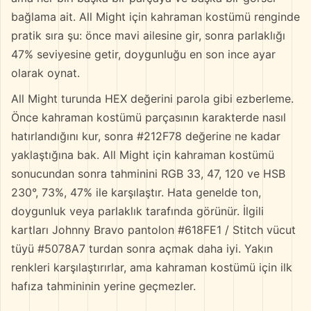
bağlama ait. All Might için kahraman kostümü renginde
pratik sıra şu: önce mavi ailesine gir, sonra parlaklığı
47% seviyesine getir, doygunluğu en son ince ayar
olarak oynat.
All Might turunda HEX değerini parola gibi ezberleme.
Önce kahraman kostümü parçasının karakterde nasıl
hatırlandığını kur, sonra #212F78 değerine ne kadar
yaklaştığına bak. All Might için kahraman kostümü
sonucundan sonra tahminini RGB 33, 47, 120 ve HSB
230°, 73%, 47% ile karşılaştır. Hata genelde ton,
doygunluk veya parlaklık tarafında görünür. İlgili
kartları Johnny Bravo pantolon #618FE1 / Stitch vücut
tüyü #5078A7 turdan sonra açmak daha iyi. Yakın
renkleri karşılaştırırlar, ama kahraman kostümü için ilk
hafıza tahmininin yerine geçmezler.