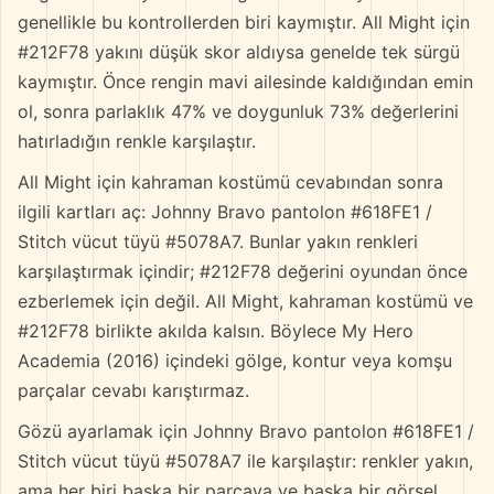
genellikle bu kontrollerden biri kaymıştır. All Might için
#212F78 yakını düşük skor aldıysa genelde tek sürgü
kaymıştır. Önce rengin mavi ailesinde kaldığından emin
ol, sonra parlaklık 47% ve doygunluk 73% değerlerini
hatırladığın renkle karşılaştır.
All Might için kahraman kostümü cevabından sonra
ilgili kartları aç: Johnny Bravo pantolon #618FE1 /
Stitch vücut tüyü #5078A7. Bunlar yakın renkleri
karşılaştırmak içindir; #212F78 değerini oyundan önce
ezberlemek için değil. All Might, kahraman kostümü ve
#212F78 birlikte akılda kalsın. Böylece My Hero
Academia (2016) içindeki gölge, kontur veya komşu
parçalar cevabı karıştırmaz.
Gözü ayarlamak için Johnny Bravo pantolon #618FE1 /
Stitch vücut tüyü #5078A7 ile karşılaştır: renkler yakın,
ama her biri başka bir parçaya ve başka bir görsel