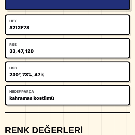
HEX
#212F78
RGB
33, 47, 120
HSB
230°, 73%, 47%
HEDEF PARÇA
kahraman kostümü
RENK DEĞERLERI