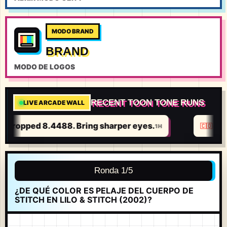
MODO BRAND
BRAND
MODO DE LOGOS
RECENT TOON TONE RUNS
LIVE ARCADE WALL
7
I dropped 8.4488. Bring sharper eyes.
1H
🇨🇴
#
🥹
Ronda 1/5
¿DE QUÉ COLOR ES PELAJE DEL CUERPO DE
STITCH EN LILO & STITCH (2002)?