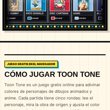
S BUNNY
PATO DONALD
ERIC CARTMAN
AANG
ALL MIGHT
#ABB5B7
#0281BF
#D71D3F
#94C0E5
#212F78
JUEGO GRATIS EN EL NAVEGADOR
CÓMO JUGAR TOON TONE
Toon Tone es un juego gratis online para adivinar
colores de personajes de dibujos animados y
anime. Cada partida tiene cinco rondas: lee el
personaje, mira la obra de origen y ajusta el color