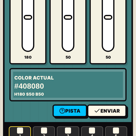
180
50
50
COLOR ACTUAL
#408080
H
180
S
50
B
50
PISTA
ENVIAR
1
2
3
4
5