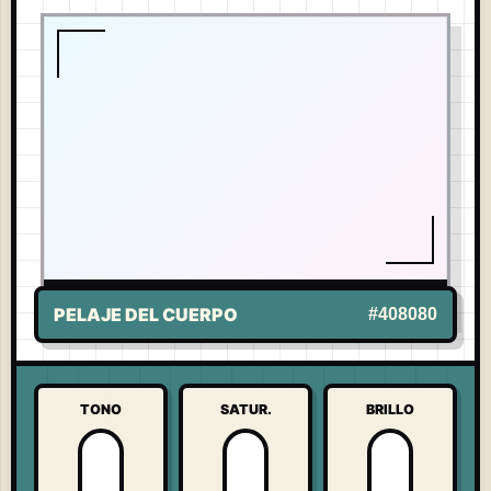
COLOR EN VIVO
-
STITCH
US
PELAJE DEL CUERPO
#408080
TONO
SATUR.
BRILLO