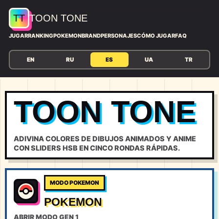
TT
TOON TONE
JUGAR
RANKING
POKEMON
BRAND
PERSONAJES
CÓMO JUGAR
FAQ
EN
RU
ES
UA
TR
TOON TONE
ADIVINA COLORES DE DIBUJOS ANIMADOS Y ANIME
CON SLIDERS HSB EN CINCO RONDAS RÁPIDAS.
MODO POKEMON
POKEMON
ABRIR MODO GEN 1