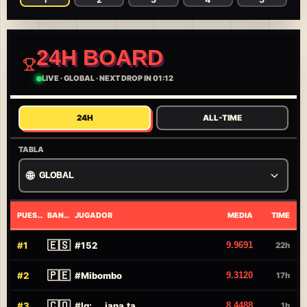
24H BOARD
LIVE
·
GLOBAL
·
NEXT DROP IN 01:12
24H
ALL-TIME
TABLA
🌐
GLOBAL
PUESTO
BANDERA
JUGADOR
MEDIA
TIME
🇪🇸
#
1
#
152
9.9691
22h
🇵🇪
#
2
#
Mibombo
9.3120
17h
🇨🇴
#
3
#
Ig:___jana.ta
8.4488
1h