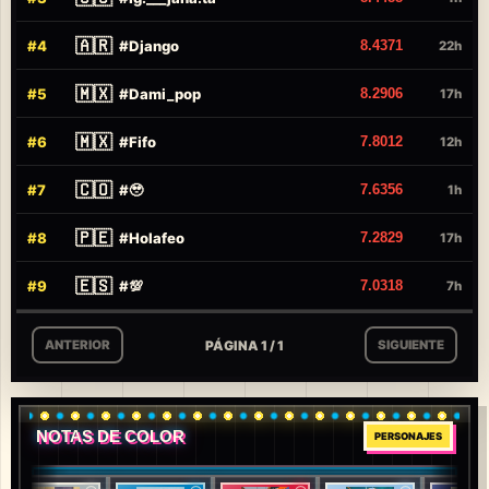
🇦🇷
#
4
#
Django
8.4371
22h
🇲🇽
#
5
#
Dami_pop
8.2906
17h
🇲🇽
#
6
#
Fifo
7.8012
12h
🇨🇴
#
7
#
🥹
7.6356
1h
🇵🇪
#
8
#
Holafeo
7.2829
17h
🇪🇸
#
9
#
💯
7.0318
7h
PÁGINA 1 / 1
ANTERIOR
SIGUIENTE
NOTAS DE COLOR
PERSONAJES