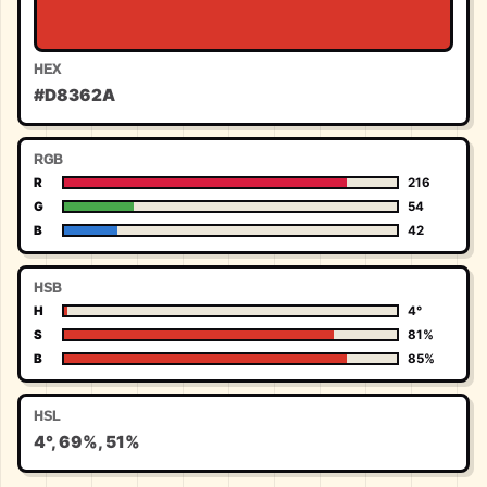
HEX
#D8362A
RGB
R
216
G
54
B
42
HSB
H
4°
S
81%
B
85%
HSL
4°, 69%, 51%