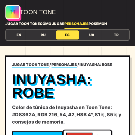
TOON TONE
JUGAR TOON TONE
CÓMO JUGAR
PERSONAJES
POKEMON
EN
RU
ES
UA
TR
JUGAR TOON TONE
/
PERSONAJES
/
INUYASHA: ROBE
INUYASHA:
ROBE
Color de túnica de Inuyasha en Toon Tone:
#D8362A, RGB 216, 54, 42, HSB 4°, 81%, 85% y
consejos de memoria.