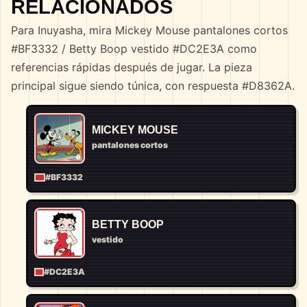
RELACIONADOS
Para Inuyasha, mira Mickey Mouse pantalones cortos
#BF3332 / Betty Boop vestido #DC2E3A como
referencias rápidas después de jugar. La pieza
principal sigue siendo túnica, con respuesta #D8362A.
MICKEY MOUSE
pantalones cortos
#BF3332
BETTY BOOP
vestido
#DC2E3A