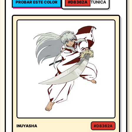
PROBAR ESTE COLOR
#D8362A
TÚNICA
INUYASHA
#D8362A