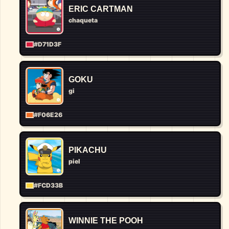
ERIC CARTMAN
chaqueta
#D71D3F
GOKU
gi
#F06E26
PIKACHU
piel
#FCD33B
WINNIE THE POOH