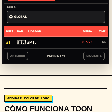
TABLA
🌐
GLOBAL
PUESTO
BANDERA
JUGADOR
MEDIA
TIME
🇵🇱
#
1
#
MSJ
8.7773
9h
PÁGINA 1 / 1
ANTERIOR
SIGUIENTE
ADIVINA EL COLOR DEL LOGO
CÓMO FUNCIONA TOON