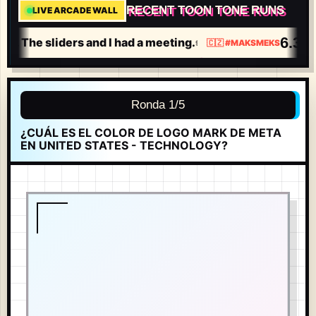
RECENT TOON TONE RUNS
LIVE ARCADE WALL
6.380
3. The sliders and I had a meeting.
9H
🇨🇿
#
MAKSMEKS
Ronda 1/5
¿CUÁL ES EL COLOR DE LOGO MARK DE META
EN UNITED STATES - TECHNOLOGY?