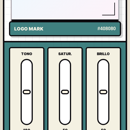
LIVE LOGO
-
META
UNITED STATES
LOGO MARK
#408080
TONO
SATUR.
BRILLO