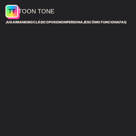
TT
TOON TONE
JUGAR
RANKING
CLÁSICO
POKEMON
PERSONAJES
CÓMO FUNCIONA
FAQ