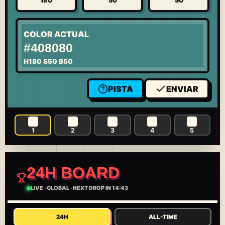
180
50
50
COLOR ACTUAL
#408080
H
180
S
50
B
50
PISTA
ENVIAR
1
2
3
4
5
24H BOARD
LIVE
·
GLOBAL
·
NEXT DROP IN 14:43
24H
ALL-TIME