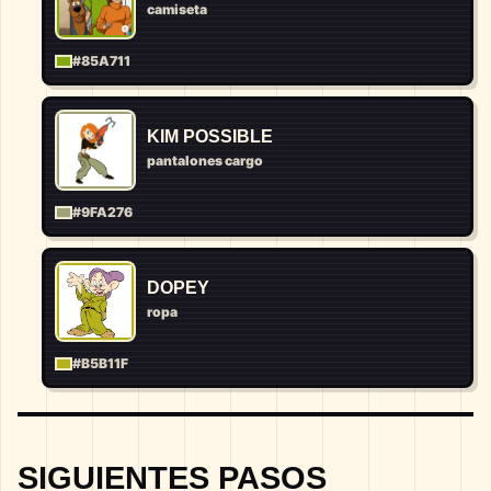
camiseta
#85A711
KIM POSSIBLE
pantalones cargo
#9FA276
DOPEY
ropa
#B5B11F
SIGUIENTES PASOS