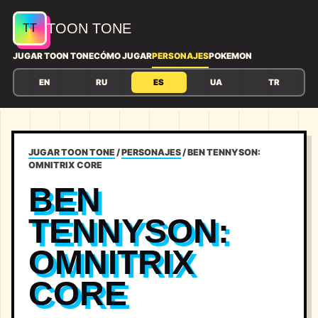
TOON TONE
JUGAR TOON TONE
CÓMO JUGAR
PERSONAJES
POKEMON
EN
RU
ES
UA
TR
JUGAR TOON TONE
/
PERSONAJES
/
BEN TENNYSON:
OMNITRIX CORE
BEN
TENNYSON:
OMNITRIX
CORE