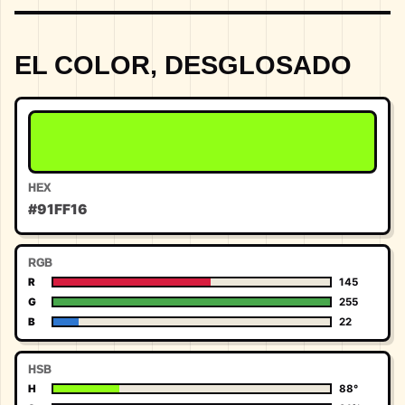
EL COLOR, DESGLOSADO
HEX
#91FF16
RGB
R
145
G
255
B
22
HSB
H
88°