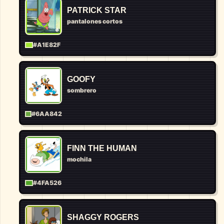
PATRICK STAR
pantalones cortos
#A1E82F
GOOFY
sombrero
#6AA842
FINN THE HUMAN
mochila
#4FA526
SHAGGY ROGERS