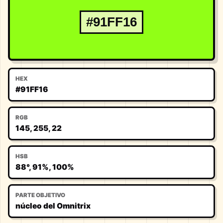
#91FF16
HEX
#91FF16
RGB
145, 255, 22
HSB
88°, 91%, 100%
PARTE OBJETIVO
núcleo del Omnitrix