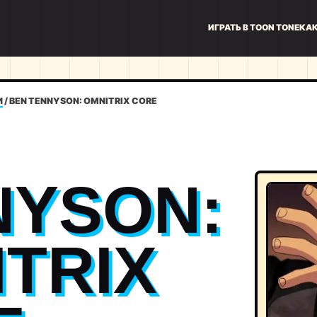
ИГРАТЬ В TOON TONE
КАК
И
/
BEN TENNYSON: OMNITRIX CORE
NYSON:
TRIX