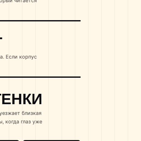
торый читается
Т
а. Если корпус
ТЕНКИ
уезжает близкая
ы, когда глаз уже