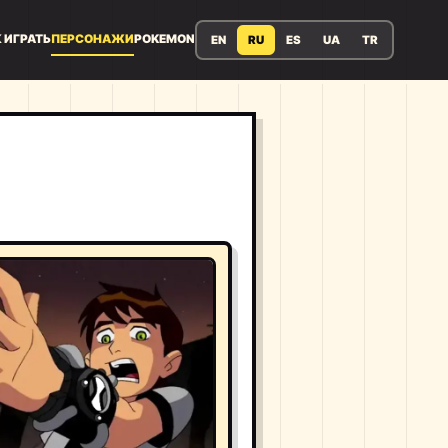
 ИГРАТЬ
ПЕРСОНАЖИ
POKEMON
EN
RU
ES
UA
TR