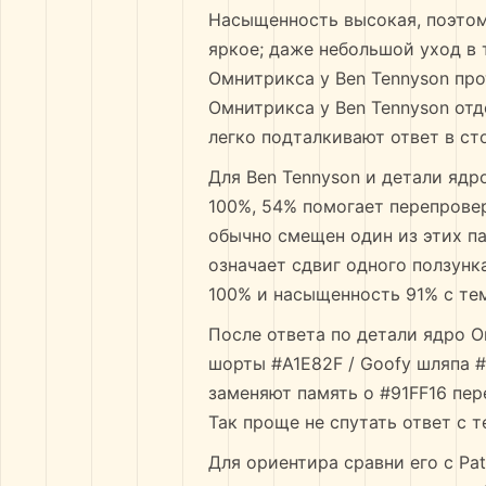
Насыщенность высокая, поэтом
яркое; даже небольшой уход в 
Омнитрикса у Ben Tennyson прот
Омнитрикса у Ben Tennyson отде
легко подталкивают ответ в ст
Для Ben Tennyson и детали ядро
100%, 54% помогает перепровер
обычно смещен один из этих па
означает сдвиг одного ползунк
100% и насыщенность 91% с тем
После ответа по детали ядро Ом
шорты #A1E82F / Goofy шляпа #
заменяют память о #91FF16 пер
Так проще не спутать ответ с 
Для ориентира сравни его с Pat