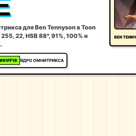
E
трикса для Ben Tennyson в Toon
 255, 22, HSB 88°, 91%, 100% и
BEN TENN
.
#91FF16
ЯДРО ОМНИТРИКСА