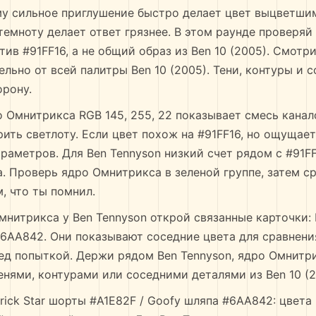
у сильное приглушение быстро делает цвет выцветшим
темноту делает ответ грязнее. В этом раунде проверяй
ив #91FF16, а не общий образ из Ben 10 (2005). Смотр
льно от всей палитры Ben 10 (2005). Тени, контуры и 
орону.
 Омнитрикса RGB 145, 255, 22 показывает смесь канало
ить светлоту. Если цвет похож на #91FF16, но ощущает
раметров. Для Ben Tennyson низкий счет рядом с #91F
а. Проверь ядро Омнитрикса в зеленой группе, затем с
, что ты помнил.
нитрикса у Ben Tennyson открой связанные карточки: P
6AA842. Они показывают соседние цвета для сравнения
ед попыткой. Держи рядом Ben Tennyson, ядро Омнитри
тенями, контурами или соседними деталями из Ben 10 (2
rick Star шорты #A1E82F / Goofy шляпа #6AA842: цвета 