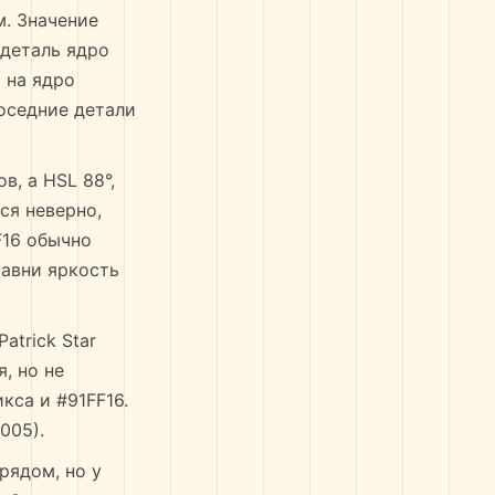
. Значение
 деталь ядро
и на ядро
соседние детали
в, а HSL 88°,
ся неверно,
F16 обычно
равни яркость
atrick Star
, но не
кса и #91FF16.
005).
рядом, но у