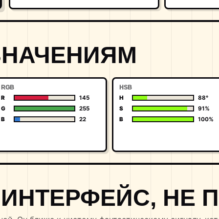
ЗНАЧЕНИЯМ
RGB
HSB
R
145
H
88°
G
255
S
91%
B
22
B
100%
ИНТЕРФЕЙС, НЕ 