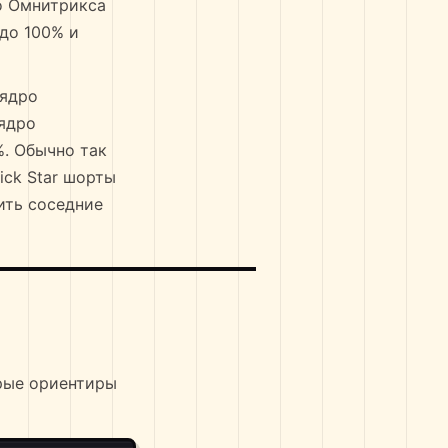
ро Омнитрикса
 до 100% и
 ядро
 ядро
%. Обычно так
ick Star шорты
ить соседние
трые ориентиры