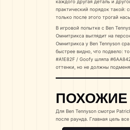
каждого другая деталь и друго
практический порядок такой: с
только после этого трогай нас
В игровой попытке с Ben Tennys
Омнитрикса выглядит на персон
Омнитрикса у Ben Tennyson срав
быстрее видно, что подвело: т
#A1E82F / Goofy шляпа #6AA84
оттенки, но не должны подмен
ПОХОЖИЕ
Для Ben Tennyson смотри Patri
после раунда. Главная цель все