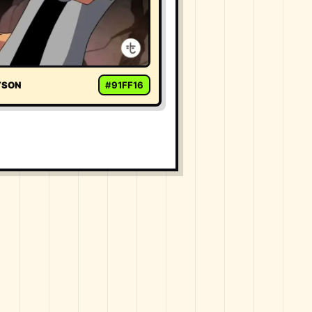
YSON
#91FF16