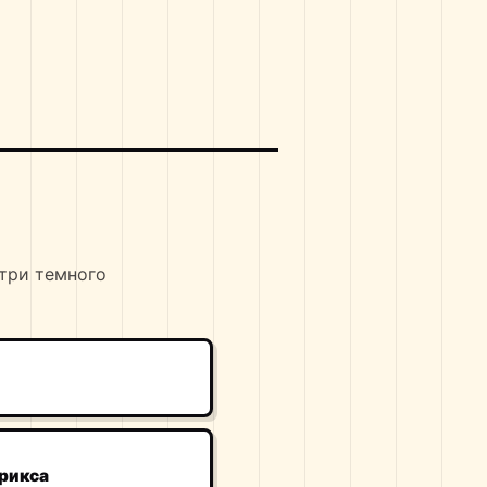
утри темного
рикса