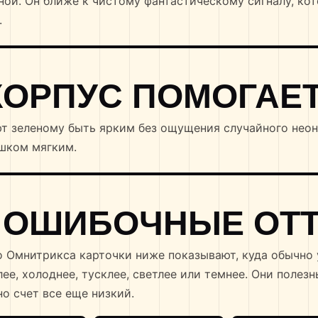
яной. Он ближе к чистому фантастическому сигналу, ко
.
КОРПУС ПОМОГАЕ
ют зеленому быть ярким без ощущения случайного неон
ишком мягким.
 ОШИБОЧНЫЕ ОТ
о Омнитрикса карточки ниже показывают, куда обычно 
лее, холоднее, тусклее, светлее или темнее. Они полезн
но счет все еще низкий.