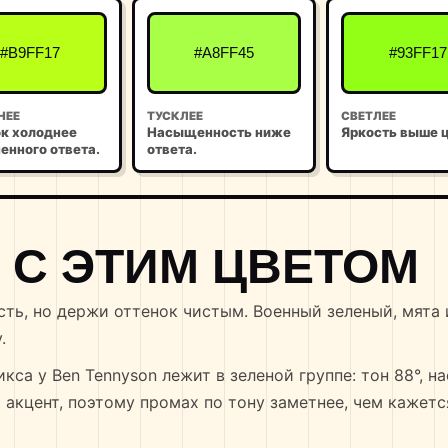
#B9FF17
#A8FF45
#93FF17
НЕЕ
ТУСКЛЕЕ
СВЕТЛЕЕ
к холоднее
Насыщенность ниже
Яркость выше ц
енного ответа.
ответа.
 С ЭТИМ ЦВЕТОМ
ть, но держи оттенок чистым. Военный зеленый, мята 
.
кса у Ben Tennyson лежит в зеленой группе: тон 88°, 
 акцент, поэтому промах по тону заметнее, чем кажетс