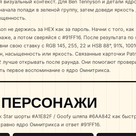
й визуальный контекст. Для Ben Tennyson и детали яд
начала попади в зеленой группу, затем доведи яркость
ыщенность.
on не держись за HEX как за пароль. Начни с того, как
аже, а потом сверяйся с #91FF16. После результата по
ни свою ставку с RGB 145, 255, 22 и HSB 88°, 91%, 100
он, насыщенность или яркость. Связанные карточки Patr
2 лучше открывать после раунда. Они помогают провер
ять первое воспоминание о ядро Омнитрикса.
 ПЕРСОНАЖИ
ck Star шорты #A1E82F / Goofy шляпа #6AA842 как быс
 равно ядро Омнитрикса и ответ #91FF16.