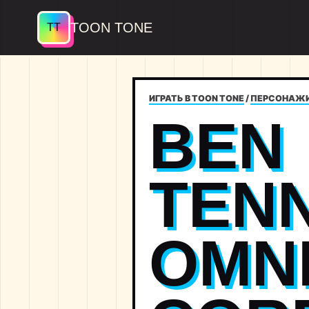
TOON TONE
ИГРАТЬ В TOON TONE
/
ПЕРСОНАЖ
BEN
TEN
OMNI