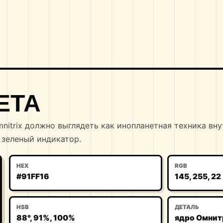
ЕТА
mnitrix должно выглядеть как инопланетная техника вн
 зеленый индикатор.
HEX
RGB
#91FF16
145, 255, 22
HSB
ДЕТАЛЬ
88°, 91%, 100%
ядро Омнит