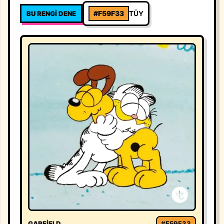
BU RENGI DENE
#F59F33
TÜY
GARFIELD
#F59F33