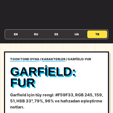
EN
RU
ES
UA
TR
TOON TONE OYNA
/
KARAKTERLER
/
GARFIELD: FUR
GARFIELD:
FUR
Garfield için tüy rengi: #F59F33, RGB 245, 159,
51, HSB 33°, 79%, 96% ve hafızadan eşleştirme
notları.