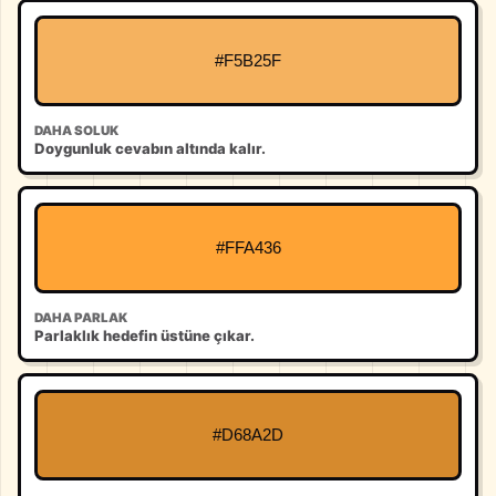
#F5B25F
DAHA SOLUK
Doygunluk cevabın altında kalır.
#FFA436
DAHA PARLAK
Parlaklık hedefin üstüne çıkar.
#D68A2D