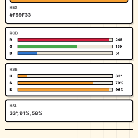
HEX
#F59F33
RGB
R
245
G
159
B
51
HSB
H
33°
S
79%
B
96%
HSL
33°, 91%, 58%