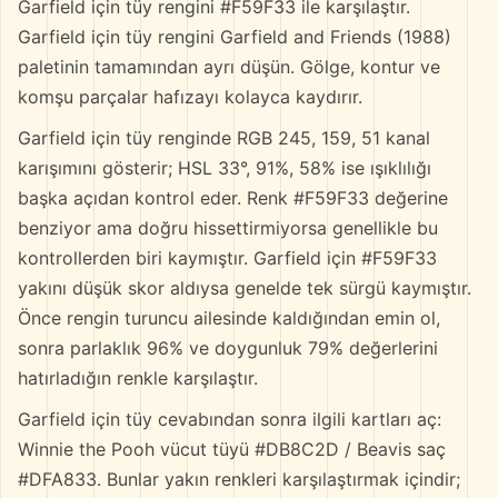
Garfield için tüy rengini #F59F33 ile karşılaştır.
Garfield için tüy rengini Garfield and Friends (1988)
paletinin tamamından ayrı düşün. Gölge, kontur ve
komşu parçalar hafızayı kolayca kaydırır.
Garfield için tüy renginde RGB 245, 159, 51 kanal
karışımını gösterir; HSL 33°, 91%, 58% ise ışıklılığı
başka açıdan kontrol eder. Renk #F59F33 değerine
benziyor ama doğru hissettirmiyorsa genellikle bu
kontrollerden biri kaymıştır. Garfield için #F59F33
yakını düşük skor aldıysa genelde tek sürgü kaymıştır.
Önce rengin turuncu ailesinde kaldığından emin ol,
sonra parlaklık 96% ve doygunluk 79% değerlerini
hatırladığın renkle karşılaştır.
Garfield için tüy cevabından sonra ilgili kartları aç:
Winnie the Pooh vücut tüyü #DB8C2D / Beavis saç
#DFA833. Bunlar yakın renkleri karşılaştırmak içindir;