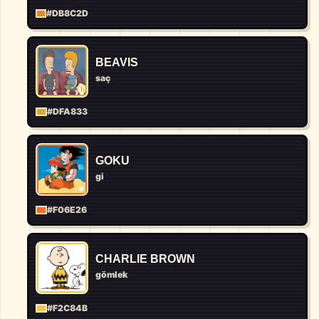
#DB8C2D
BEAVIS
saç
#DFA833
GOKU
gi
#F06E26
CHARLIE BROWN
gömlek
#F2C84B