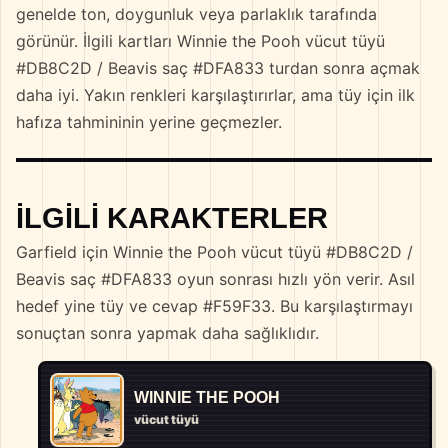
genelde ton, doygunluk veya parlaklık tarafında
görünür. İlgili kartları Winnie the Pooh vücut tüyü
#DB8C2D / Beavis saç #DFA833 turdan sonra açmak
daha iyi. Yakın renkleri karşılaştırırlar, ama tüy için ilk
hafıza tahmininin yerine geçmezler.
İLGILI KARAKTERLER
Garfield için Winnie the Pooh vücut tüyü #DB8C2D /
Beavis saç #DFA833 oyun sonrası hızlı yön verir. Asıl
hedef yine tüy ve cevap #F59F33. Bu karşılaştırmayı
sonuçtan sonra yapmak daha sağlıklıdır.
WINNIE THE POOH
vücut tüyü