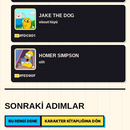
JAKE THE DOG
vücut tüyü
#FDC801
HOMER SIMPSON
cilt
#FED90F
SONRAKI ADIMLAR
BU RENGI DENE
KARAKTER KITAPLIĞINA DÖN