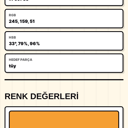
RGB
245, 159, 51
HSB
33°, 79%, 96%
HEDEF PARÇA
tüy
RENK DEĞERLERI