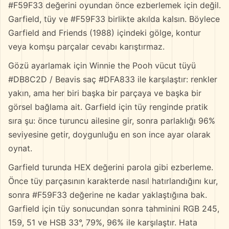
#F59F33 değerini oyundan önce ezberlemek için değil.
Garfield, tüy ve #F59F33 birlikte akılda kalsın. Böylece
Garfield and Friends (1988) içindeki gölge, kontur
veya komşu parçalar cevabı karıştırmaz.
Gözü ayarlamak için Winnie the Pooh vücut tüyü
#DB8C2D / Beavis saç #DFA833 ile karşılaştır: renkler
yakın, ama her biri başka bir parçaya ve başka bir
görsel bağlama ait. Garfield için tüy renginde pratik
sıra şu: önce turuncu ailesine gir, sonra parlaklığı 96%
seviyesine getir, doygunluğu en son ince ayar olarak
oynat.
Garfield turunda HEX değerini parola gibi ezberleme.
Önce tüy parçasının karakterde nasıl hatırlandığını kur,
sonra #F59F33 değerine ne kadar yaklaştığına bak.
Garfield için tüy sonucundan sonra tahminini RGB 245,
159, 51 ve HSB 33°, 79%, 96% ile karşılaştır. Hata