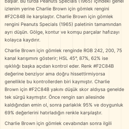
başlar. Bu turda Peanuts Specials (1965) içindeki genel
izlenim yerine Charlie Brown için gömlek rengini
#F2C84B ile karşılaştır. Charlie Brown için gömlek
rengini Peanuts Specials (1965) paletinin tamamından
ayrı düşün. Gölge, kontur ve komşu parçalar hafızayı
kolayca kaydırır.
Charlie Brown için gömlek renginde RGB 242, 200, 75
kanal karışımını gösterir; HSL 45°, 87%, 62% ise
ışıklılığı başka açıdan kontrol eder. Renk #F2C84B
değerine benziyor ama doğru hissettirmiyorsa
genellikle bu kontrollerden biri kaymıştır. Charlie
Brown için #F2C84B yakını düşük skor aldıysa genelde
tek sürgü kaymıştır. Önce rengin sarı ailesinde
kaldığından emin ol, sonra parlaklık 95% ve doygunluk
69% değerlerini hatırladığın renkle karşılaştır.
Charlie Brown için gömlek cevabından sonra ilgili