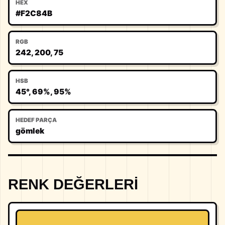
HEX
#F2C84B
RGB
242, 200, 75
HSB
45°, 69%, 95%
HEDEF PARÇA
gömlek
RENK DEĞERLERI