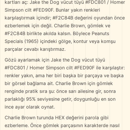
kartları aç: Jake the Dog vücut tüyü #FDC801 / Homer
Simpson cilt #FED90F. Bunlar yakın renkleri
karşılaştırmak içindir; #F2C84B değerini oyundan önce
ezberlemek için değil. Charlie Brown, gömlek ve
#F2C84B birlikte akılda kalsın. Böylece Peanuts
Specials (1965) içindeki gölge, kontur veya komşu
parçalar cevabı karıştırmaz.
Gözü ayarlamak için Jake the Dog vücut tüyü
#FDC801 / Homer Simpson cilt #FED90F ile karşılaştır:
renkler yakın, ama her biri başka bir parçaya ve başka
bir görsel bağlama ait. Charlie Brown için gömlek
renginde pratik sıra şu: önce sarı ailesine gir, sonra
parlaklığı 95% seviyesine getir, doygunluğu en son
ince ayar olarak oynat.
Charlie Brown turunda HEX değerini parola gibi
ezberleme. Önce gömlek parçasının karakterde nasıl