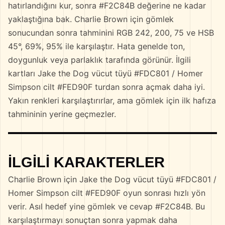
hatırlandığını kur, sonra #F2C84B değerine ne kadar
yaklaştığına bak. Charlie Brown için gömlek
sonucundan sonra tahminini RGB 242, 200, 75 ve HSB
45°, 69%, 95% ile karşılaştır. Hata genelde ton,
doygunluk veya parlaklık tarafında görünür. İlgili
kartları Jake the Dog vücut tüyü #FDC801 / Homer
Simpson cilt #FED90F turdan sonra açmak daha iyi.
Yakın renkleri karşılaştırırlar, ama gömlek için ilk hafıza
tahmininin yerine geçmezler.
İLGILI KARAKTERLER
Charlie Brown için Jake the Dog vücut tüyü #FDC801 /
Homer Simpson cilt #FED90F oyun sonrası hızlı yön
verir. Asıl hedef yine gömlek ve cevap #F2C84B. Bu
karşılaştırmayı sonuçtan sonra yapmak daha