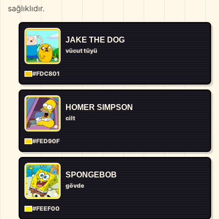
sağlıklıdır.
JAKE THE DOG
vücut tüyü
#FDC801
HOMER SIMPSON
cilt
#FED90F
SPONGEBOB
gövde
#FEEF00