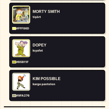
MORTY SMITH
tişört
#FFF86D
DOPEY
kıyafet
#B5B11F
KIM POSSIBLE
kargo pantolon
#9FA276