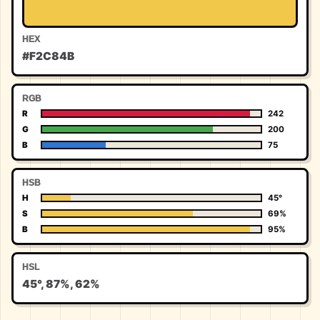
HEX
#F2C84B
RGB
R
242
G
200
B
75
HSB
H
45°
S
69%
B
95%
HSL
45°, 87%, 62%