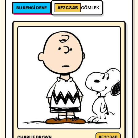
BU RENGI DENE
#F2C84B
GÖMLEK
CHARLIE BROWN
#F2C84B