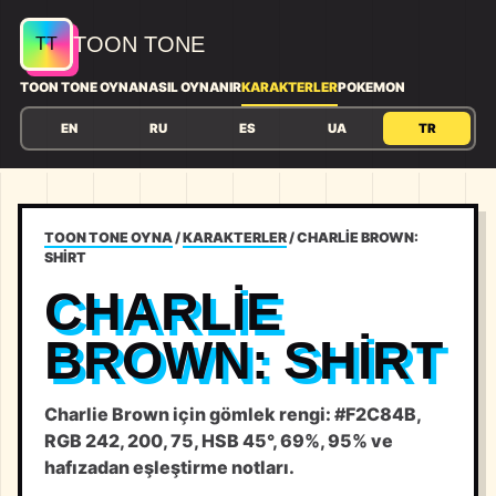
TOON TONE
TOON TONE OYNA
NASIL OYNANIR
KARAKTERLER
POKEMON
EN
RU
ES
UA
TR
TOON TONE OYNA
/
KARAKTERLER
/
CHARLIE BROWN:
SHIRT
CHARLIE
BROWN: SHIRT
Charlie Brown için gömlek rengi: #F2C84B,
RGB 242, 200, 75, HSB 45°, 69%, 95% ve
hafızadan eşleştirme notları.