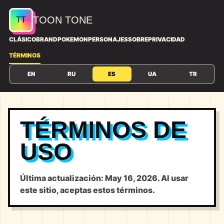
TOON TONE
CLÁSICO
BRAND
POKEMON
PERSONAJES
SOBRE
PRIVACIDAD
TÉRMINOS
EN
RU
ES
UA
TR
TÉRMINOS DE
USO
Última actualización: May 16, 2026. Al usar
este sitio, aceptas estos términos.