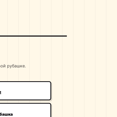
вой рубашке.
2
убашка