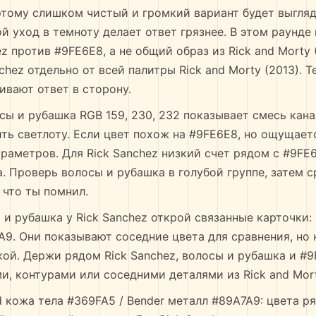
тому слишком чистый и громкий вариант будет выгляд
й уход в темноту делает ответ грязнее. В этом раунде
z против #9FE6E8, а не общий образ из Rick and Morty 
chez отдельно от всей палитры Rick and Morty (2013). Т
ивают ответ в сторону.
сы и рубашка RGB 159, 230, 232 показывает смесь канал
ть светлоту. Если цвет похож на #9FE6E8, но ощущает
раметров. Для Rick Sanchez низкий счет рядом с #9FE
а. Проверь волосы и рубашка в голубой группе, затем 
 что ты помнил.
 и рубашка у Rick Sanchez открой связанные карточки:
A9. Они показывают соседние цвета для сравнения, но
ой. Держи рядом Rick Sanchez, волосы и рубашка и #9
и, контурами или соседними деталями из Rick and Mort
d кожа тела #369FA5 / Bender металл #89A7A9: цвета ря