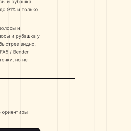
осы и рубашка
 до 91% и только
 волосы и
лосы и рубашка у
 быстрее видно,
FA5 / Bender
енки, но не
е ориентиры