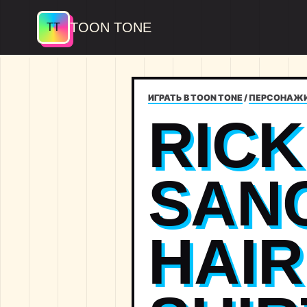
TOON TONE
ИГРАТЬ В TOON TONE
/
ПЕРСОНАЖ
RICK
SAN
HAIR