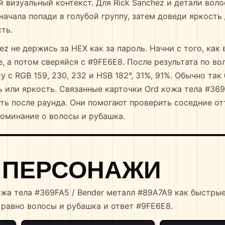
й визуальный контекст. Для Rick Sanchez и детали вол
начала попади в голубой группу, затем доведи яркость
ть.
ez не держись за HEX как за пароль. Начни с того, как
, а потом сверяйся с #9FE6E8. После результата по во
у с RGB 159, 230, 232 и HSB 182°, 31%, 91%. Обычно так
ь или яркость. Связанные карточки Ord кожа тела #369
ь после раунда. Они помогают проверить соседние отт
оминание о волосы и рубашка.
 ПЕРСОНАЖИ
ожа тела #369FA5 / Bender металл #89A7A9 как быстры
е равно волосы и рубашка и ответ #9FE6E8.