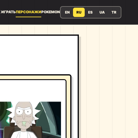
 ИГРАТЬ
ПЕРСОНАЖИ
POKEMON
EN
RU
ES
UA
TR