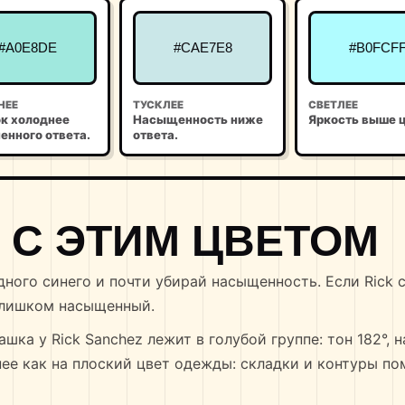
#A0E8DE
#CAE7E8
#B0FCF
НЕЕ
ТУСКЛЕЕ
СВЕТЛЕЕ
к холоднее
Насыщенность ниже
Яркость выше ц
енного ответа.
ответа.
 С ЭТИМ ЦВЕТОМ
дного синего и почти убирай насыщенность. Если Rick 
 слишком насыщенный.
шка у Rick Sanchez лежит в голубой группе: тон 182°,
нее как на плоский цвет одежды: складки и контуры по