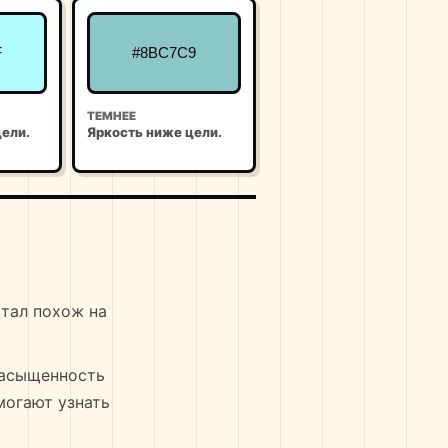
F
#8BC7C9
ТЕМНЕЕ
ели.
Яркость ниже цели.
стал похож на
 насыщенность
могают узнать