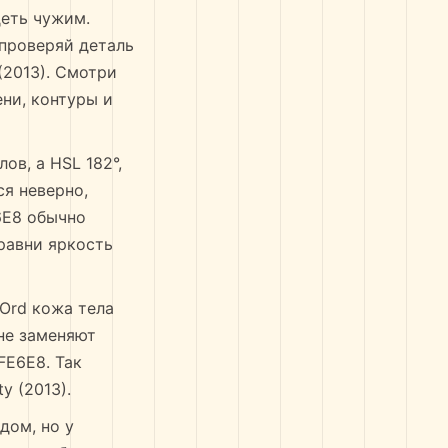
еть чужим.
 проверяй деталь
(2013). Смотри
ени, контуры и
ов, а HSL 182°,
ся неверно,
6E8 обычно
сравни яркость
 Ord кожа тела
 не заменяют
FE6E8. Так
y (2013).
дом, но у