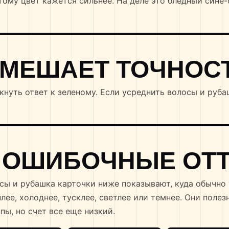
тому цвет кажется сильнее. На деле это бледный сине-
 МЕШАЕТ ТОЧНОС
уть ответ к зеленому. Если усреднить волосы и руба
 ОШИБОЧНЫЕ ОТ
осы и рубашка карточки ниже показывают, куда обычно
лее, холоднее, тусклее, светлее или темнее. Они полезн
пы, но счет все еще низкий.