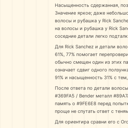
Насыщенность сдержанная, поэ
Значение яркое; даже небольшо
волосы и рубашка у Rick Sanche
на волосы и рубашка у Rick San
соседние детали легко подталк
Для Rick Sanchez и детали воло
61%, 77% помогает перепровери
обычно смещен один из этих па
означает сдвиг одного ползунк
91% и насыщенность 31% с тем,
После ответа по детали волосы
#369FA5 / Bender металл #89A7
память о #9FE6E8 перед попытк
проще не спутать ответ с теням
Для ориентира сравни его с Or