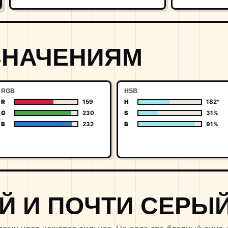
ЗНАЧЕНИЯМ
RGB
HSB
R
159
H
182°
G
230
S
31%
B
232
B
91%
Й И ПОЧТИ СЕРЫ