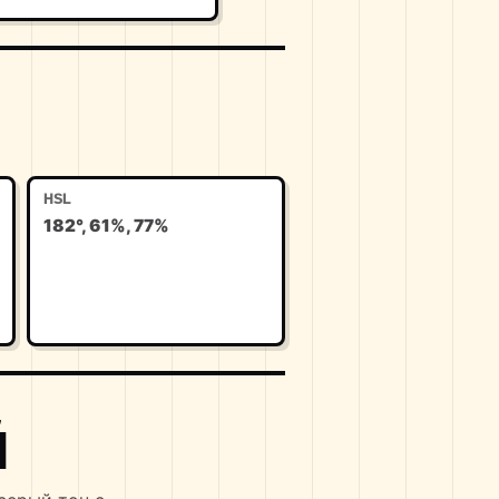
HSL
182°, 61%, 77%
Й