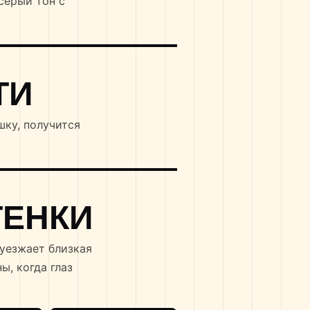
серый тон с
ТИ
шку, получится
ТЕНКИ
 уезжает близкая
ы, когда глаз