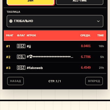
24H
ALL-TIME
ТАБЛИЦА
🌐
ГЛОБАЛЬНО
РАНГ
ФЛАГ
ИГРОК
СРЕДН.
TIME
🇩🇿
#
1
#
jj
8.0401
16h
🇨🇱
#
🏆👀👀👀👀👀👀👀👀👀👀👀👀👀👀
#
2
6.7706
5h
🇩🇿
#
3
#
fakeweb
6.4549
21h
СТР. 1 / 1
НАЗАД
ВПЕРЕД