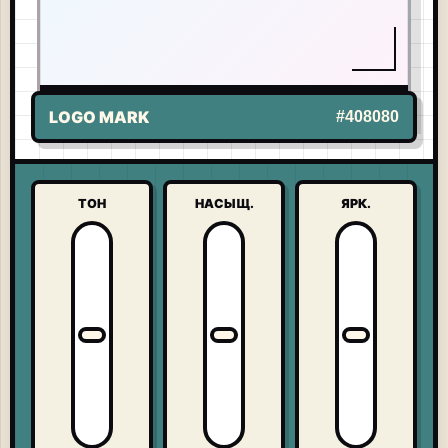
LIVE LOGO
-
SNAPCHAT
UNITED STATES
LOGO MARK
#408080
ТОН
НАСЫЩ.
ЯРК.