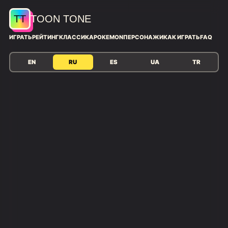
TT
TOON TONE
ИГРАТЬ
РЕЙТИНГ
КЛАССИКА
POKEMON
ПЕРСОНАЖИ
КАК ИГРАТЬ
FAQ
EN
RU
ES
UA
TR