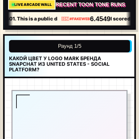
RECENT TOON TONE RUNS
LIVE ARCADE WALL
6.4549
.0401. This is a public dare.
I scored 6.45
🇩🇿
16H
#
FAKEWEB
Раунд 1/5
КАКОЙ ЦВЕТ У LOGO MARK БРЕНДА
SNAPCHAT ИЗ UNITED STATES - SOCIAL
PLATFORM?